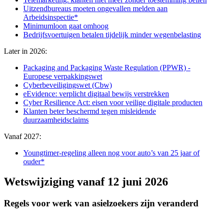
Uitzendbureaus moeten ongevallen melden aan
Arbeidsinspectie*
Minimumloon gaat omhoog
Bedrijfsvoertuigen betalen tijdelijk minder wegenbelasting
Later in 2026:
Packaging and Packaging Waste Regulation (PPWR) -
Europese verpakkingswet
Cyberbeveiligingswet (Cbw)
eEvidence: verplicht digitaal bewijs verstrekken
Cyber Resilience Act: eisen voor veilige digitale producten
Klanten beter beschermd tegen misleidende
duurzaamheidsclaims
Vanaf 2027:
Youngtimer-regeling alleen nog voor auto’s van 25 jaar of
ouder*
Wetswijziging vanaf 12 juni 2026
Regels voor werk van asielzoekers zijn veranderd