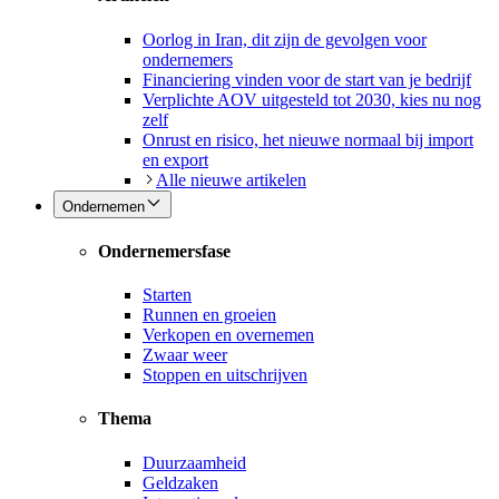
Oorlog in Iran, dit zijn de gevolgen voor
ondernemers
Financiering vinden voor de start van je bedrijf
Verplichte AOV uitgesteld tot 2030, kies nu nog
zelf
Onrust en risico, het nieuwe normaal bij import
en export
Alle nieuwe artikelen
Ondernemen
Ondernemersfase
Starten
Runnen en groeien
Verkopen en overnemen
Zwaar weer
Stoppen en uitschrijven
Thema
Duurzaamheid
Geldzaken