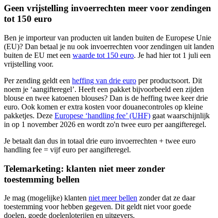
Geen vrijstelling invoerrechten meer voor zendingen
tot 150 euro
Ben je importeur van producten uit landen buiten de Europese Unie
(EU)? Dan betaal je nu ook invoerrechten voor zendingen uit landen
buiten de EU met een
waarde tot 150 euro
. Je had hier tot 1 juli een
vrijstelling voor.
Per zending geldt een
heffing van drie
euro
per productsoort. Dit
noem je ‘aangifteregel’. Heeft een pakket bijvoorbeeld een zijden
blouse en twee katoenen blouses? Dan is de heffing twee keer drie
euro. Ook komen er extra kosten voor douanecontroles op kleine
pakketjes. Deze
Europese ‘handling fee’
(UHF)
gaat waarschijnlijk
in op 1 november 2026 en wordt zo'n twee euro per aangifteregel.
Je betaalt dan dus in totaal drie euro invoerrechten + twee euro
handling fee = vijf euro per aangifteregel.
Telemarketing: klanten niet meer zonder
toestemming bellen
Je mag (mogelijke) klanten
niet meer
bellen
zonder dat ze daar
toestemming voor hebben gegeven. Dit geldt niet voor goede
doelen, goede doelenloterijen en uitgevers.