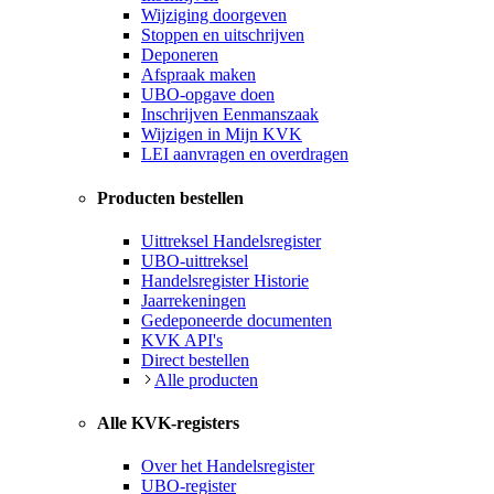
Wijziging doorgeven
Stoppen en uitschrijven
Deponeren
Afspraak maken
UBO-opgave doen
Inschrijven Eenmanszaak
Wijzigen in Mijn KVK
LEI aanvragen en overdragen
Producten bestellen
Uittreksel Handelsregister
UBO-uittreksel
Handelsregister Historie
Jaarrekeningen
Gedeponeerde documenten
KVK API's
Direct bestellen
Alle producten
Alle KVK-registers
Over het Handelsregister
UBO-register