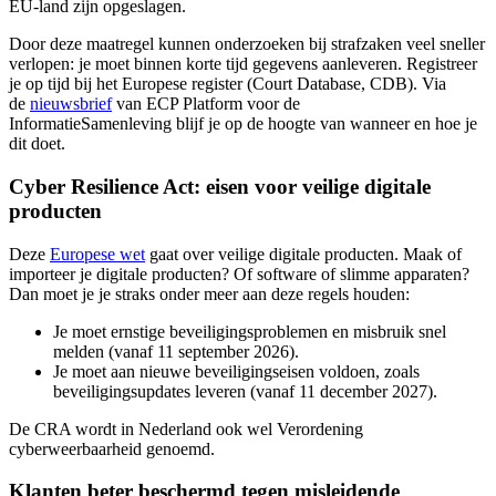
EU‑land zijn opgeslagen.
Door deze maatregel kunnen onderzoeken bij strafzaken veel sneller
verlopen: je moet binnen korte tijd gegevens aanleveren. Registreer
je op tijd bij het Europese register (Court Database, CDB). Via
de
nieuwsbrief
van ECP Platform voor de
InformatieSamenleving blijf je op de hoogte van wanneer en hoe je
dit doet.
Cyber Resilience Act: eisen voor veilige digitale
producten
Deze
Europese
wet
gaat over veilige digitale producten. Maak of
importeer je digitale producten? Of software of slimme apparaten?
Dan moet je je straks onder meer aan deze regels houden:
Je moet ernstige beveiligingsproblemen en misbruik snel
melden (vanaf 11 september 2026).
Je moet aan nieuwe beveiligingseisen voldoen, zoals
beveiligingsupdates leveren (vanaf 11 december 2027).
De CRA wordt in Nederland ook wel Verordening
cyberweerbaarheid genoemd.
Klanten beter beschermd tegen misleidende