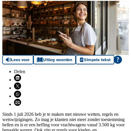
Lees voor
Uitleg woorden
Simpele tekst
Delen
Deel via LinkedIn (opent nieuw venster)
Deel via X (opent nieuw venster)
Deel via WhatsApp (opent WhatsApp)
Deel via email (opent email programma)
Sinds 1 juli 2026 heb je te maken met nieuwe wetten, regels en
wetswijzigingen. Zo mag je klanten niet meer zonder toestemming
bellen en is er een heffing voor vrachtwagens vanaf 3.500 kg voor
bepaalde wegen. Ook zijn er regels voor kinder- en