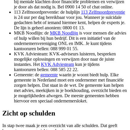
bij mentale klachten door financiële problemen en verwijzen
je door als dat nodig is. Bel 0900 14 50 of chat online.
113 Zelfmoordpreventie: de hulplijn
113
Zelfmoordpreventie
is 24 uur per dag bereikbaar voor jou. Wanneer je suïcidale
gedachten hebt of iemand hiermee kent, helpen de experts je.
De lijn is geheel anoniem: 0800 01 13.
MKB Noodlijn: de
MKB
Noodlijn
is voor mensen die advies
of hulp willen bij hun bedrijf. Dit is een initiatief van de
ondernemersvereniging ONL en IMK. Je kunt tijdens
kantooruren bellen: 088 999 01 55.
KVK Adviesteam: KVK-adviseurs luisteren, bespreken
mogelijke oplossingen en verwijzen door naar de juiste
instanties. Het
KVK Adviesteam
kun je tijdens
kantooruren bellen: 088 585 22 22.
Gemeente: de
gemeente
waarin je woont biedt hulp. Elke
gemeente in Nederland moet een ondernemer met financiële
zorgen helpen. Dat staat in de wet. De gemeente kan helpen
met advies, meekijken in je boekhouding, overzicht bieden en
je mogelijkheden afwegen. De meeste gemeenten hebben
hiervoor een speciaal ondernemersloket.
Zicht op schulden
In stap twee maak je een overzicht van alle schulden. Dat geeft