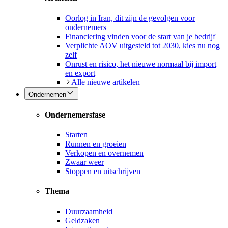
Oorlog in Iran, dit zijn de gevolgen voor
ondernemers
Financiering vinden voor de start van je bedrijf
Verplichte AOV uitgesteld tot 2030, kies nu nog
zelf
Onrust en risico, het nieuwe normaal bij import
en export
Alle nieuwe artikelen
Ondernemen
Ondernemersfase
Starten
Runnen en groeien
Verkopen en overnemen
Zwaar weer
Stoppen en uitschrijven
Thema
Duurzaamheid
Geldzaken