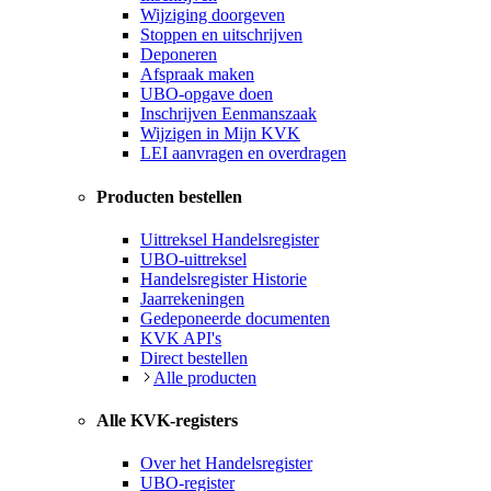
Wijziging doorgeven
Stoppen en uitschrijven
Deponeren
Afspraak maken
UBO-opgave doen
Inschrijven Eenmanszaak
Wijzigen in Mijn KVK
LEI aanvragen en overdragen
Producten bestellen
Uittreksel Handelsregister
UBO-uittreksel
Handelsregister Historie
Jaarrekeningen
Gedeponeerde documenten
KVK API's
Direct bestellen
Alle producten
Alle KVK-registers
Over het Handelsregister
UBO-register