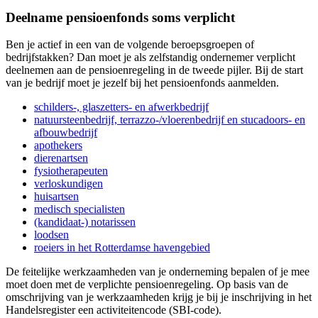
Deelname pensioenfonds soms verplicht
Ben je actief in een van de volgende beroepsgroepen of
bedrijfstakken? Dan moet je als zelfstandig ondernemer verplicht
deelnemen aan de pensioenregeling in de tweede pijler. Bij de start
van je bedrijf moet je jezelf bij het pensioenfonds aanmelden.
schilders-, glaszetters- en
afwerkbedrijf
natuursteenbedrijf, terrazzo-/vloerenbedrijf en stucadoors- en
afbouwbedrijf
apothekers
dierenartsen
fysiotherapeuten
verloskundigen
huisartsen
medisch
specialisten
(kandidaat-)
notarissen
loodsen
roeiers in het Rotterdamse
havengebied
De feitelijke werkzaamheden van je onderneming bepalen of je mee
moet doen met de verplichte pensioenregeling. Op basis van de
omschrijving van je werkzaamheden krijg je bij je inschrijving in het
Handelsregister een activiteitencode (SBI-code).