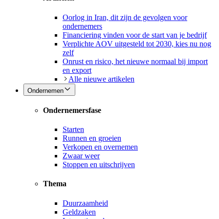
Oorlog in Iran, dit zijn de gevolgen voor
ondernemers
Financiering vinden voor de start van je bedrijf
Verplichte AOV uitgesteld tot 2030, kies nu nog
zelf
Onrust en risico, het nieuwe normaal bij import
en export
Alle nieuwe artikelen
Ondernemen
Ondernemersfase
Starten
Runnen en groeien
Verkopen en overnemen
Zwaar weer
Stoppen en uitschrijven
Thema
Duurzaamheid
Geldzaken