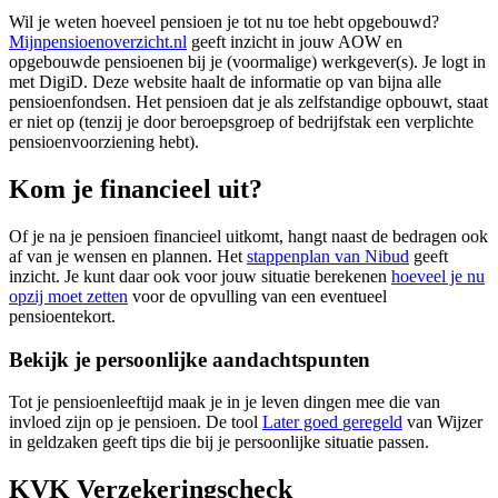
Wil je weten hoeveel pensioen je tot nu toe hebt opgebouwd?
Mijnpensioenoverzicht.nl
geeft inzicht in jouw AOW en
opgebouwde pensioenen bij je (voormalige) werkgever(s). Je logt in
met DigiD. Deze website haalt de informatie op van bijna alle
pensioenfondsen. Het pensioen dat je als zelfstandige opbouwt, staat
er niet op (tenzij je door beroepsgroep of bedrijfstak een verplichte
pensioenvoorziening hebt).
Kom je financieel uit?
Of je na je pensioen financieel uitkomt, hangt naast de bedragen ook
af van je wensen en plannen. Het
stappenplan van
Nibud
geeft
inzicht. Je kunt daar ook voor jouw situatie berekenen
hoeveel je nu
opzij moet
zetten
voor de opvulling van een eventueel
pensioentekort.
Bekijk je persoonlijke aandachtspunten
Tot je pensioenleeftijd maak je in je leven dingen mee die van
invloed zijn op je pensioen. De tool
Later goed
geregeld
van Wijzer
in geldzaken geeft tips die bij je persoonlijke situatie passen.
KVK Verzekeringscheck