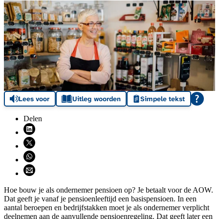
Lees voor
Uitleg woorden
Simpele tekst
Delen
Deel via LinkedIn (opent nieuw venster)
Deel via X (opent nieuw venster)
Deel via WhatsApp (opent WhatsApp)
Deel via email (opent email programma)
Hoe bouw je als ondernemer pensioen op? Je betaalt voor de AOW.
Dat geeft je vanaf je pensioenleeftijd een basispensioen. In een
aantal beroepen en bedrijfstakken moet je als ondernemer verplicht
deelnemen aan de aanvullende pensioenregeling. Dat geeft later een