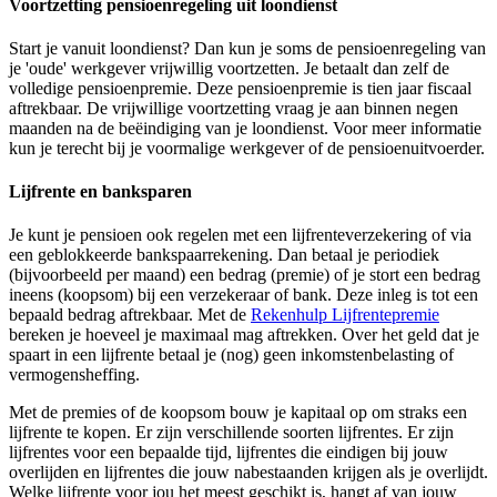
Voortzetting pensioenregeling uit loondienst
Start je vanuit loondienst? Dan kun je soms de pensioenregeling van
je 'oude' werkgever vrijwillig voortzetten. Je betaalt dan zelf de
volledige pensioenpremie. Deze pensioenpremie is tien jaar fiscaal
aftrekbaar. De vrijwillige voortzetting vraag je aan binnen negen
maanden na de beëindiging van je loondienst. Voor meer informatie
kun je terecht bij je voormalige werkgever of de pensioenuitvoerder.
Lijfrente en banksparen
Je kunt je pensioen ook regelen met een lijfrenteverzekering of via
een geblokkeerde bankspaarrekening. Dan betaal je periodiek
(bijvoorbeeld per maand) een bedrag (premie) of je stort een bedrag
ineens (koopsom) bij een verzekeraar of bank. Deze inleg is tot een
bepaald bedrag aftrekbaar. Met de
Rekenhulp
Lijfrentepremie
bereken je hoeveel je maximaal mag aftrekken. Over het geld dat je
spaart in een lijfrente betaal je (nog) geen inkomstenbelasting of
vermogensheffing.
Met de premies of de koopsom bouw je kapitaal op om straks een
lijfrente te kopen. Er zijn verschillende soorten lijfrentes. Er zijn
lijfrentes voor een bepaalde tijd, lijfrentes die eindigen bij jouw
overlijden en lijfrentes die jouw nabestaanden krijgen als je overlijdt.
Welke lijfrente voor jou het meest geschikt is, hangt af van jouw