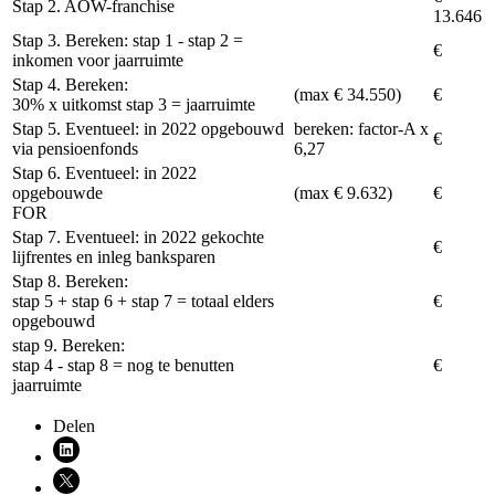
Stap 2. AOW-franchise
13.646
Stap 3. Bereken: stap 1 - stap 2 =
€
inkomen voor jaarruimte
Stap 4. Bereken:
(max € 34.550)
€
30% x uitkomst stap 3 = jaarruimte
Stap 5. Eventueel: in 2022 opgebouwd
bereken: factor-A x
€
via pensioenfonds
6,27
Stap 6. Eventueel: in 2022
opgebouwde
(max € 9.632)
€
FOR
Stap 7. Eventueel: in 2022 gekochte
€
lijfrentes en inleg banksparen
Stap 8. Bereken:
stap 5 + stap 6 + stap 7 = totaal elders
€
opgebouwd
stap 9. Bereken:
stap 4 - stap 8 = nog te benutten
€
jaarruimte
Delen
Deel via LinkedIn (opent nieuw venster)
Deel via X (opent nieuw venster)