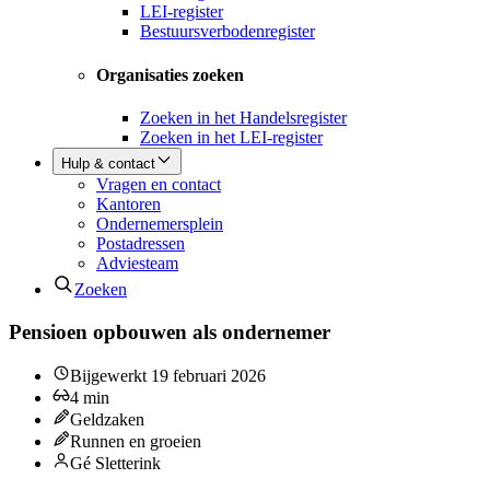
LEI-register
Bestuursverbodenregister
Organisaties zoeken
Zoeken in het Handelsregister
Zoeken in het LEI-register
Hulp & contact
Vragen en contact
Kantoren
Ondernemersplein
Postadressen
Adviesteam
Zoeken
Pensioen opbouwen als ondernemer
Bijgewerkt
19 februari 2026
4
min
Geldzaken
Runnen en groeien
Gé Sletterink