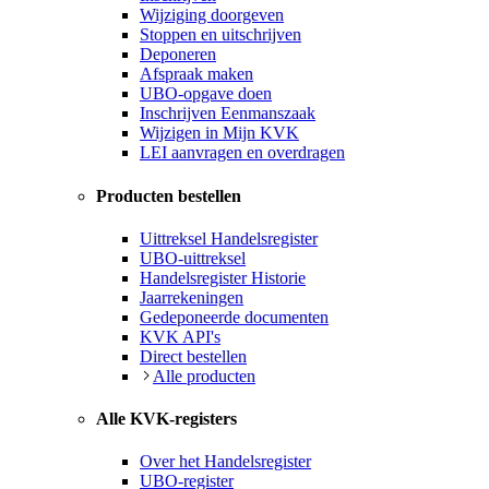
Wijziging doorgeven
Stoppen en uitschrijven
Deponeren
Afspraak maken
UBO-opgave doen
Inschrijven Eenmanszaak
Wijzigen in Mijn KVK
LEI aanvragen en overdragen
Producten bestellen
Uittreksel Handelsregister
UBO-uittreksel
Handelsregister Historie
Jaarrekeningen
Gedeponeerde documenten
KVK API's
Direct bestellen
Alle producten
Alle KVK-registers
Over het Handelsregister
UBO-register