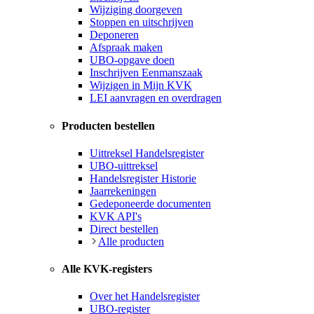
Wijziging doorgeven
Stoppen en uitschrijven
Deponeren
Afspraak maken
UBO-opgave doen
Inschrijven Eenmanszaak
Wijzigen in Mijn KVK
LEI aanvragen en overdragen
Producten bestellen
Uittreksel Handelsregister
UBO-uittreksel
Handelsregister Historie
Jaarrekeningen
Gedeponeerde documenten
KVK API's
Direct bestellen
Alle producten
Alle KVK-registers
Over het Handelsregister
UBO-register