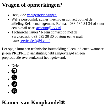
Vragen of opmerkingen?
Bekijk de
veelgestelde vragen
.
Wil je persoonlijk advies, neem dan contact op met de
afdeling Relatiemanagement. Bel naar 088-585 34 34 of stuur
een e-mail naar:
account@kvk.nl
.
Technische issues? Neem contact op met de
Servicedesk: 088-585 30 30 of stuur een e-mail
naar:
servicedesk@kvk.nl
.
Let op: je kunt een technische foutmelding alleen indienen wanneer
je een PREPROD aansluiting hebt aangevraagd en een
preproductie-overeenkomst hebt getekend.
Delen
Deel via LinkedIn (opent nieuw venster)
Deel via X (opent nieuw venster)
Deel via WhatsApp (opent WhatsApp)
Deel via email (opent email programma)
Kamer van Koophandel®