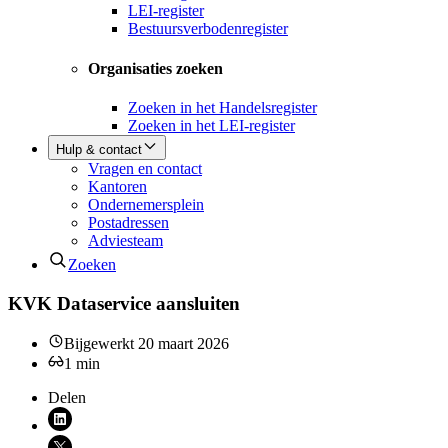
LEI-register
Bestuursverbodenregister
Organisaties zoeken
Zoeken in het Handelsregister
Zoeken in het LEI-register
Hulp & contact
Vragen en contact
Kantoren
Ondernemersplein
Postadressen
Adviesteam
Zoeken
KVK Dataservice aansluiten
Bijgewerkt
20 maart 2026
1
min
Delen
Deel via LinkedIn (opent nieuw venster)
Deel via X (opent nieuw venster)