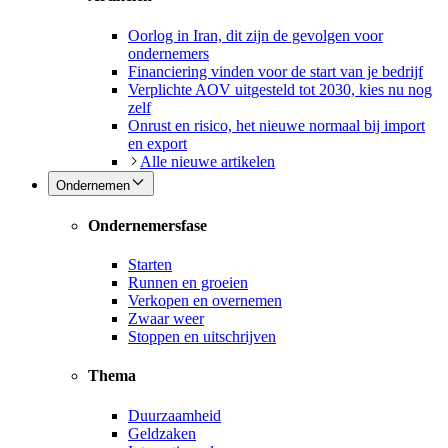
Oorlog in Iran, dit zijn de gevolgen voor
ondernemers
Financiering vinden voor de start van je bedrijf
Verplichte AOV uitgesteld tot 2030, kies nu nog
zelf
Onrust en risico, het nieuwe normaal bij import
en export
Alle nieuwe artikelen
Ondernemen
Ondernemersfase
Starten
Runnen en groeien
Verkopen en overnemen
Zwaar weer
Stoppen en uitschrijven
Thema
Duurzaamheid
Geldzaken