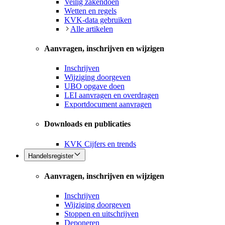
Veilig zakendoen
Wetten en regels
KVK-data gebruiken
Alle artikelen
Aanvragen, inschrijven en wijzigen
Inschrijven
Wijziging doorgeven
UBO opgave doen
LEI aanvragen en overdragen
Exportdocument aanvragen
Downloads en publicaties
KVK Cijfers en trends
Handelsregister
Aanvragen, inschrijven en wijzigen
Inschrijven
Wijziging doorgeven
Stoppen en uitschrijven
Deponeren