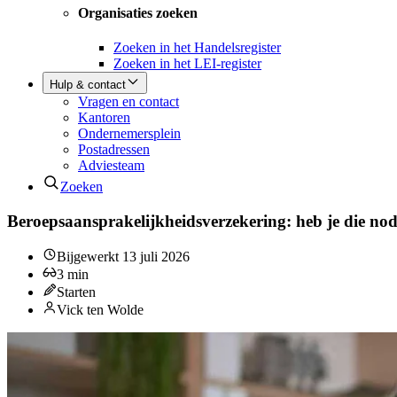
Organisaties zoeken
Zoeken in het Handelsregister
Zoeken in het LEI-register
Hulp & contact
Vragen en contact
Kantoren
Ondernemersplein
Postadressen
Adviesteam
Zoeken
Beroepsaansprakelijkheidsverzekering: heb je die no
Bijgewerkt
13 juli 2026
3
min
Starten
Vick ten Wolde