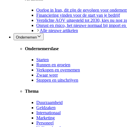
Oorlog in Iran, dit zijn de gevolgen voor onderne
Financiering vinden voor de start van je bedrijf
Verplichte AOV uitgesteld tot 2030, kies nu nog ze
Onrust en risico, het nieuwe normaal bij import en
Alle nieuwe artikelen
Ondernemen
Ondernemersfase
Starten
Runnen en groeien
Verkopen en overnemen
Zwaar weer
Stoppen en uitschrijven
Thema
Duurzaamheid
Geldzaken
Internationaal
Marketing
Personeel