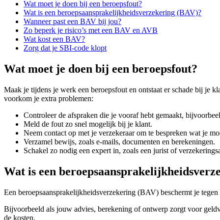
Wat moet je doen bij een beroepsfout?
Wat is een beroepsaansprakelijkheidsverzekering (BAV)?
Wanneer past een BAV bij jou?
Zo beperk je risico’s met een BAV en AVB
Wat kost een BAV?
Zorg dat je SBI-code klopt
Wat moet je doen bij een beroepsfout?
Maak je tijdens je werk een beroepsfout en ontstaat er schade bij je kl
voorkom je extra problemen:
Controleer de afspraken die je vooraf hebt gemaakt, bijvoorbeel
Meld de fout zo snel mogelijk bij je klant.
Neem contact op met je verzekeraar om te bespreken wat je mo
Verzamel bewijs, zoals e-mails, documenten en berekeningen.
Schakel zo nodig een expert in, zoals een jurist of verzekerings
Wat is een beroepsaansprakelijkheidsverz
Een beroepsaansprakelijkheidsverzekering (BAV) beschermt je tegen fi
Bijvoorbeeld als jouw advies, berekening of ontwerp zorgt voor geldve
de kosten.