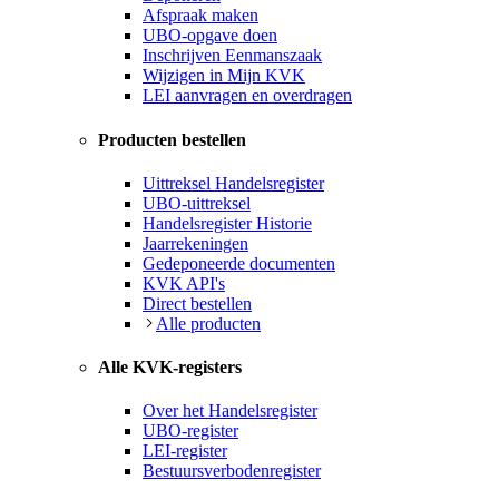
Afspraak maken
UBO-opgave doen
Inschrijven Eenmanszaak
Wijzigen in Mijn KVK
LEI aanvragen en overdragen
Producten bestellen
Uittreksel Handelsregister
UBO-uittreksel
Handelsregister Historie
Jaarrekeningen
Gedeponeerde documenten
KVK API's
Direct bestellen
Alle producten
Alle KVK-registers
Over het Handelsregister
UBO-register
LEI-register
Bestuursverbodenregister