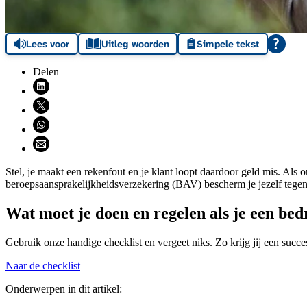
Lees voor
Uitleg woorden
Simpele tekst
Delen
Deel via LinkedIn (opent nieuw venster)
Deel via X (opent nieuw venster)
Deel via WhatsApp (opent WhatsApp)
Deel via email (opent email programma)
Stel, je maakt een rekenfout en je klant loopt daardoor geld mis. Als
beroepsaansprakelijkheidsverzekering (BAV) bescherm je jezelf tegen d
Wat moet je doen en regelen als je een bedr
Gebruik onze handige checklist en vergeet niks. Zo krijg jij een succe
Naar de checklist
Onderwerpen in dit artikel: