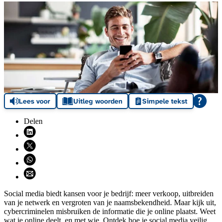
Lees voor
Uitleg woorden
Simpele tekst
Delen
Deel via LinkedIn (opent nieuw venster)
Deel via X (opent nieuw venster)
Deel via WhatsApp (opent WhatsApp)
Deel via email (opent email programma)
Social media biedt kansen voor je bedrijf: meer verkoop, uitbreiden
van je netwerk en vergroten van je naamsbekendheid. Maar kijk uit,
cybercriminelen misbruiken de informatie die je online plaatst. Weet
wat je online deelt, en met wie. Ontdek hoe je social media veilig