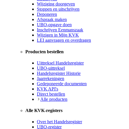
Wijziging doorgeven
Stoppen en uitschrijven
Deponeren
Afspraak maken
UBO-opgave doen
Inschrijven Eenmanszaak
Wijzigen in Mijn KVK
LEI aanvragen en overdragen
Producten bestellen
Uittreksel Handelsregister
UBO-uittreksel
Handelsregister Historie
Jaarrekeningen
Gedeponeerde documenten
KVK API's
Direct bestellen
Alle producten
Alle KVK-registers
Over het Handelsregister
UBO-register