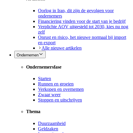
Oorlog in Iran, dit zijn de gevolgen voor
ondernemers
Financiering vinden voor de start van je bedrijf
Verplichte AOV uitgesteld tot 2030, kies nu nog
zelf
Onrust en risico, het nieuwe normaal bij import
en export
Alle nieuwe artikelen
Ondernemen
Ondernemersfase
Starten
Runnen en groeien
Verkopen en overnemen
Zwaar weer
Stoppen en uitschrijven
Thema
Duurzaamheid
Geldzaken