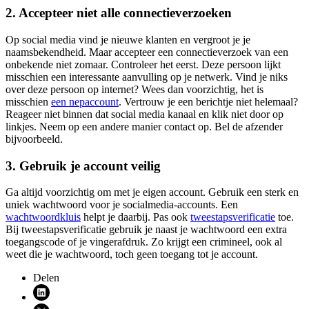
2. Accepteer niet alle connectieverzoeken
Op social media vind je nieuwe klanten en vergroot je je
naamsbekendheid. Maar accepteer een connectieverzoek van een
onbekende niet zomaar. Controleer het eerst. Deze persoon lijkt
misschien een interessante aanvulling op je netwerk. Vind je niks
over deze persoon op internet? Wees dan voorzichtig, het is
misschien
een
nepaccount
. Vertrouw je een berichtje niet helemaal?
Reageer niet binnen dat social media kanaal en klik niet door op
linkjes. Neem op een andere manier contact op. Bel de afzender
bijvoorbeeld.
3. Gebruik je account veilig
Ga altijd voorzichtig om met je eigen account. Gebruik een sterk en
uniek wachtwoord voor je socialmedia-accounts. Een
wachtwoordkluis
helpt je daarbij. Pas ook
tweestapsverificatie
toe.
Bij tweestapsverificatie gebruik je naast je wachtwoord een extra
toegangscode of je vingerafdruk. Zo krijgt een crimineel, ook al
weet die je wachtwoord, toch geen toegang tot je account.
Delen
Deel via LinkedIn (opent nieuw venster)
Deel via X (opent nieuw venster)