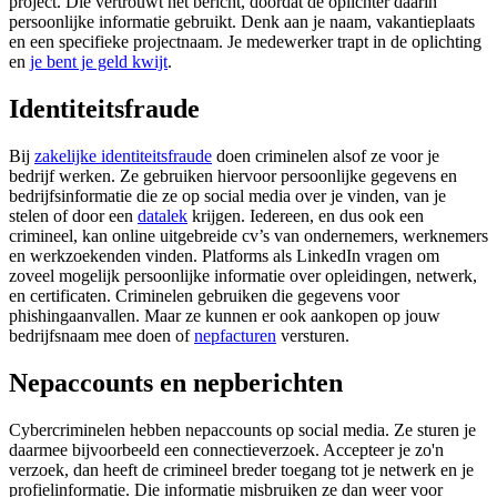
project. Die vertrouwt het bericht, doordat de oplichter daarin
persoonlijke informatie gebruikt. Denk aan je naam, vakantieplaats
en een specifieke projectnaam. Je medewerker trapt in de oplichting
en
je bent je geld kwijt
.
Identiteitsfraude
Bij
zakelijke identiteitsfraude
doen criminelen alsof ze voor je
bedrijf werken. Ze gebruiken hiervoor persoonlijke gegevens en
bedrijfsinformatie die ze op social media over je vinden, van je
stelen of door een
datalek
krijgen. Iedereen, en dus ook een
crimineel, kan online uitgebreide cv’s van ondernemers, werknemers
en werkzoekenden vinden. Platforms als LinkedIn vragen om
zoveel mogelijk persoonlijke informatie over opleidingen, netwerk,
en certificaten. Criminelen gebruiken die gegevens voor
phishingaanvallen. Maar ze kunnen er ook aankopen op jouw
bedrijfsnaam mee doen of
nepfacturen
versturen.
Nepaccounts en nepberichten
Cybercriminelen hebben nepaccounts op social media. Ze sturen je
daarmee bijvoorbeeld een connectieverzoek. Accepteer je zo'n
verzoek, dan heeft de crimineel breder toegang tot je netwerk en je
profielinformatie. Die informatie misbruiken ze dan weer voor