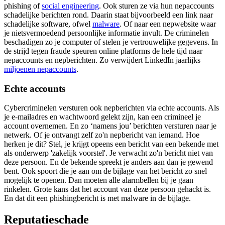
phishing of
social engineering
. Ook sturen ze via hun nepaccounts
schadelijke berichten rond. Daarin staat bijvoorbeeld een link naar
schadelijke software, ofwel
malware
. Of naar een nepwebsite waar
je nietsvermoedend persoonlijke informatie invult. De criminelen
beschadigen zo je computer of stelen je vertrouwelijke gegevens. In
de strijd tegen fraude speuren online platforms de hele tijd naar
nepaccounts en nepberichten. Zo verwijdert LinkedIn jaarlijks
miljoenen
nepaccounts
.
Echte accounts
Cybercriminelen versturen ook nepberichten via echte accounts. Als
je e-mailadres en wachtwoord gelekt zijn, kan een crimineel je
account overnemen. En zo ‘namens jou’ berichten versturen naar je
netwerk. Of je ontvangt zelf zo'n nepbericht van iemand. Hoe
herken je dit? Stel, je krijgt opeens een bericht van een bekende met
als onderwerp 'zakelijk voorstel'. Je verwacht zo'n bericht niet van
deze persoon. En de bekende spreekt je anders aan dan je gewend
bent. Ook spoort die je aan om de bijlage van het bericht zo snel
mogelijk te openen. Dan moeten alle alarmbellen bij je gaan
rinkelen. Grote kans dat het account van deze persoon gehackt is.
En dat dit een phishingbericht is met malware in de bijlage.
Reputatieschade