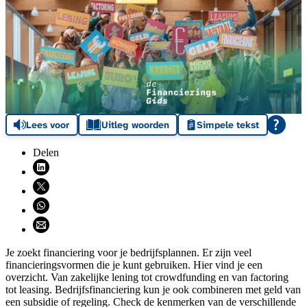
Lees voor
Uitleg woorden
Simpele tekst
Delen
Deel via LinkedIn (opent nieuw venster)
Deel via X (opent nieuw venster)
Deel via WhatsApp (opent WhatsApp)
Deel via email (opent email programma)
Je zoekt financiering voor je bedrijfsplannen. Er zijn veel
financieringsvormen die je kunt gebruiken. Hier vind je een
overzicht. Van zakelijke lening tot crowdfunding en van factoring
tot leasing. Bedrijfsfinanciering kun je ook combineren met geld van
een subsidie of regeling. Check de kenmerken van de verschillende