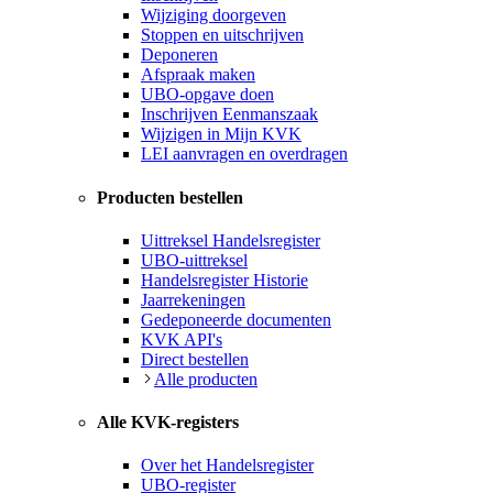
Wijziging doorgeven
Stoppen en uitschrijven
Deponeren
Afspraak maken
UBO-opgave doen
Inschrijven Eenmanszaak
Wijzigen in Mijn KVK
LEI aanvragen en overdragen
Producten bestellen
Uittreksel Handelsregister
UBO-uittreksel
Handelsregister Historie
Jaarrekeningen
Gedeponeerde documenten
KVK API's
Direct bestellen
Alle producten
Alle KVK-registers
Over het Handelsregister
UBO-register