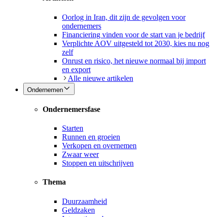
Oorlog in Iran, dit zijn de gevolgen voor
ondernemers
Financiering vinden voor de start van je bedrijf
Verplichte AOV uitgesteld tot 2030, kies nu nog
zelf
Onrust en risico, het nieuwe normaal bij import
en export
Alle nieuwe artikelen
Ondernemen
Ondernemersfase
Starten
Runnen en groeien
Verkopen en overnemen
Zwaar weer
Stoppen en uitschrijven
Thema
Duurzaamheid
Geldzaken