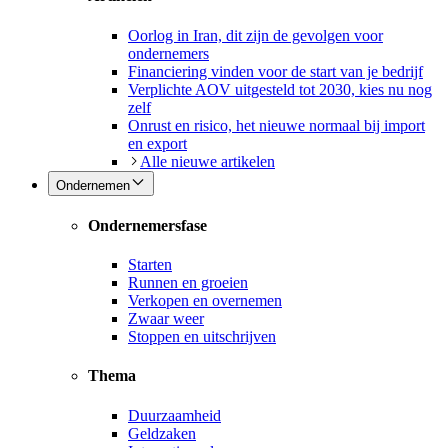
Oorlog in Iran, dit zijn de gevolgen voor
ondernemers
Financiering vinden voor de start van je bedrijf
Verplichte AOV uitgesteld tot 2030, kies nu nog
zelf
Onrust en risico, het nieuwe normaal bij import
en export
Alle nieuwe artikelen
Ondernemen
Ondernemersfase
Starten
Runnen en groeien
Verkopen en overnemen
Zwaar weer
Stoppen en uitschrijven
Thema
Duurzaamheid
Geldzaken