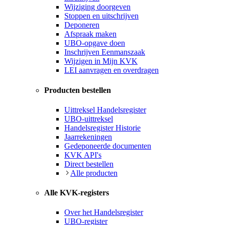
Wijziging doorgeven
Stoppen en uitschrijven
Deponeren
Afspraak maken
UBO-opgave doen
Inschrijven Eenmanszaak
Wijzigen in Mijn KVK
LEI aanvragen en overdragen
Producten bestellen
Uittreksel Handelsregister
UBO-uittreksel
Handelsregister Historie
Jaarrekeningen
Gedeponeerde documenten
KVK API's
Direct bestellen
Alle producten
Alle KVK-registers
Over het Handelsregister
UBO-register