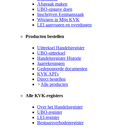
Afspraak maken
UBO-opgave doen
Inschrijven Eenmanszaak
Wijzigen in Mijn KVK
LEI aanvragen en overdragen
Producten bestellen
Uittreksel Handelsregister
UBO-uittreksel
Handelsregister Historie
Jaarrekeningen
Gedeponeerde documenten
KVK API's
Direct bestellen
Alle producten
Alle KVK-registers
Over het Handelsregister
UBO-register
LEI-register
Bestuursverbodenregister