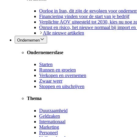
Oorlog in Iran, dit zijn de gevolgen voor onderne
Financiering vinden voor de start van je bedrijf
Verplichte AOV uitgesteld tot 2030, kies nu nog ze
Onrust en risico, het nieuwe normaal bij import en
Alle nieuwe artikelen
Ondernemen
Ondernemersfase
Starten
Runnen en groeien
Verkopen en overnemen
Zwaar weer
Stoppen en uitschrijven
Thema
Duurzaamheid
Geldzaken
Internationaal
Marketing
Personeel