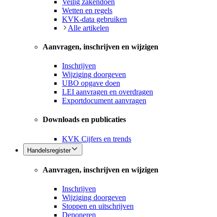
Veilig zakendoen
Wetten en regels
KVK-data gebruiken
Alle artikelen
Aanvragen, inschrijven en wijzigen
Inschrijven
Wijziging doorgeven
UBO opgave doen
LEI aanvragen en overdragen
Exportdocument aanvragen
Downloads en publicaties
KVK Cijfers en trends
Handelsregister
Aanvragen, inschrijven en wijzigen
Inschrijven
Wijziging doorgeven
Stoppen en uitschrijven
Deponeren