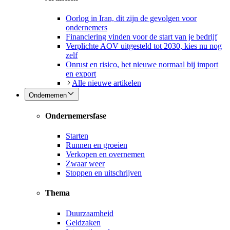
Oorlog in Iran, dit zijn de gevolgen voor
ondernemers
Financiering vinden voor de start van je bedrijf
Verplichte AOV uitgesteld tot 2030, kies nu nog
zelf
Onrust en risico, het nieuwe normaal bij import
en export
Alle nieuwe artikelen
Ondernemen
Ondernemersfase
Starten
Runnen en groeien
Verkopen en overnemen
Zwaar weer
Stoppen en uitschrijven
Thema
Duurzaamheid
Geldzaken