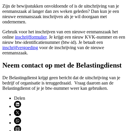
Zijn de bewijsstukken onvoldoende of is de uitschrijving van je
eenmanszaak al langer dan zes weken geleden? Dan kun je een
nieuwe eenmanszaak inschrijven als je wil doorgaan met
ondernemen.
Gebruik voor het inschrijven van een nieuwe eenmanszaak het
online
inschrijfformulier
. Je krijgt een nieuw
KVK-nummer
en een
nieuw btw-identificatienummer (btw-id). Je betaalt een
inschrijfvergoeding
voor de inschrijving van de nieuwe
eenmanszaak.
Neem contact op met de Belastingdienst
De Belastingdienst krijgt geen bericht dat de uitschrijving van je
bedrijf of organisatie is teruggedraaid. Vraag daarom aan de
Belastingdienst of je je btw-nummer weer kan gebruiken.
Delen
Deel via LinkedIn (opent nieuw venster)
Deel via X (opent nieuw venster)
Deel via WhatsApp (opent WhatsApp)
Deel via email (opent email programma)