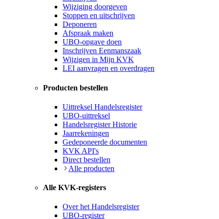
Wijziging doorgeven
Stoppen en uitschrijven
Deponeren
Afspraak maken
UBO-opgave doen
Inschrijven Eenmanszaak
Wijzigen in Mijn KVK
LEI aanvragen en overdragen
Producten bestellen
Uittreksel Handelsregister
UBO-uittreksel
Handelsregister Historie
Jaarrekeningen
Gedeponeerde documenten
KVK API's
Direct bestellen
Alle producten
Alle KVK-registers
Over het Handelsregister
UBO-register