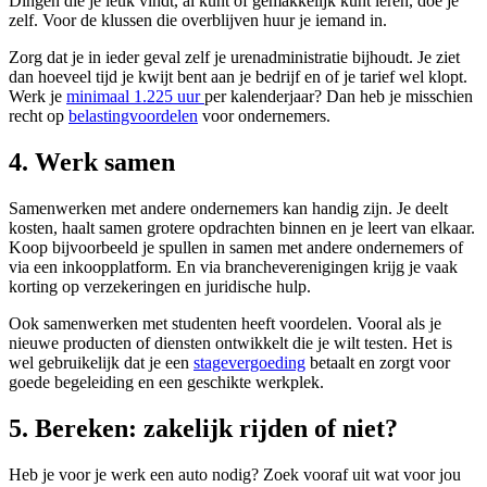
Dingen die je leuk vindt, al kunt of gemakkelijk kunt leren, doe je
zelf. Voor de klussen die overblijven huur je iemand in.
Zorg dat je in ieder geval zelf je urenadministratie bijhoudt. Je ziet
dan hoeveel tijd je kwijt bent aan je bedrijf en of je tarief wel klopt.
Werk je
minimaal 1.225 uur
per kalenderjaar? Dan heb je misschien
recht op
belastingvoordelen
voor ondernemers.
4. Werk samen
Samenwerken met andere ondernemers kan handig zijn. Je deelt
kosten, haalt samen grotere opdrachten binnen en je leert van elkaar.
Koop bijvoorbeeld je spullen in samen met andere ondernemers of
via een inkoopplatform. En via brancheverenigingen krijg je vaak
korting op verzekeringen en juridische hulp.
Ook samenwerken met studenten heeft voordelen. Vooral als je
nieuwe producten of diensten ontwikkelt die je wilt testen. Het is
wel gebruikelijk dat je een
stagevergoeding
betaalt en zorgt voor
goede begeleiding en een geschikte werkplek.
5. Bereken: zakelijk rijden of niet?
Heb je voor je werk een auto nodig? Zoek vooraf uit wat voor jou