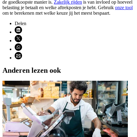
de goedkoopste manier is.
Zakelijk rijden
is van invloed op hoeveel
belasting je betaalt en welke aftrekposten je hebt. Gebruik
onze
tool
om te berekenen met welke keuze jij het meest bespaart.
Delen
Deel via LinkedIn (opent nieuw venster)
Deel via X (opent nieuw venster)
Deel via WhatsApp (opent WhatsApp)
Deel via email (opent email programma)
Anderen lezen ook