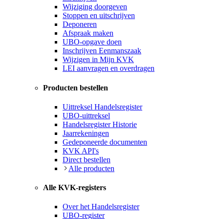
Wijziging doorgeven
Stoppen en uitschrijven
Deponeren
Afspraak maken
UBO-opgave doen
Inschrijven Eenmanszaak
Wijzigen in Mijn KVK
LEI aanvragen en overdragen
Producten bestellen
Uittreksel Handelsregister
UBO-uittreksel
Handelsregister Historie
Jaarrekeningen
Gedeponeerde documenten
KVK API's
Direct bestellen
Alle producten
Alle KVK-registers
Over het Handelsregister
UBO-register