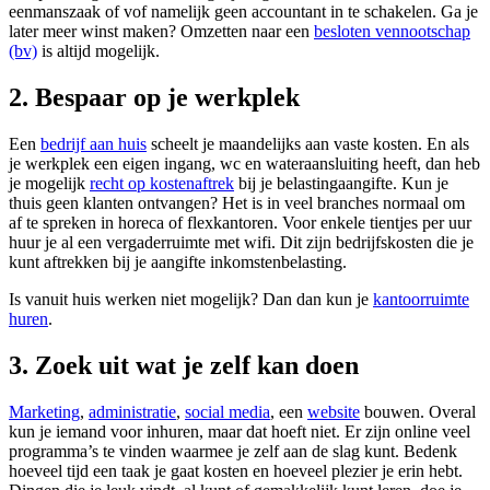
eenmanszaak of vof namelijk geen accountant in te schakelen. Ga je
later meer winst maken? Omzetten naar een
besloten vennootschap
(bv)
is altijd mogelijk.
2. Bespaar op je werkplek
Een
bedrijf aan huis
scheelt je maandelijks aan vaste kosten. En als
je werkplek een eigen ingang, wc en wateraansluiting heeft, dan heb
je mogelijk
recht op
kostenaftrek
bij je belastingaangifte. Kun je
thuis geen klanten ontvangen? Het is in veel branches normaal om
af te spreken in horeca of flexkantoren. Voor enkele tientjes per uur
huur je al een vergaderruimte met wifi. Dit zijn bedrijfskosten die je
kunt aftrekken bij je aangifte inkomstenbelasting.
Is vanuit huis werken niet mogelijk? Dan dan kun je
kantoorruimte
huren
.
3. Zoek uit wat je zelf kan doen
Marketing
,
administratie
,
social media
, een
website
bouwen. Overal
kun je iemand voor inhuren, maar dat hoeft niet. Er zijn online veel
programma’s te vinden waarmee je zelf aan de slag kunt. Bedenk
hoeveel tijd een taak je gaat kosten en hoeveel plezier je erin hebt.