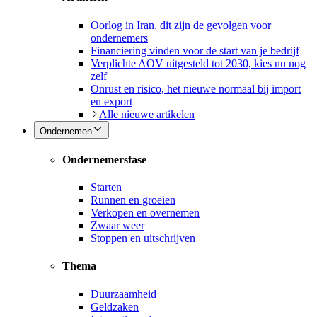
Oorlog in Iran, dit zijn de gevolgen voor
ondernemers
Financiering vinden voor de start van je bedrijf
Verplichte AOV uitgesteld tot 2030, kies nu nog
zelf
Onrust en risico, het nieuwe normaal bij import
en export
Alle nieuwe artikelen
Ondernemen
Ondernemersfase
Starten
Runnen en groeien
Verkopen en overnemen
Zwaar weer
Stoppen en uitschrijven
Thema
Duurzaamheid
Geldzaken