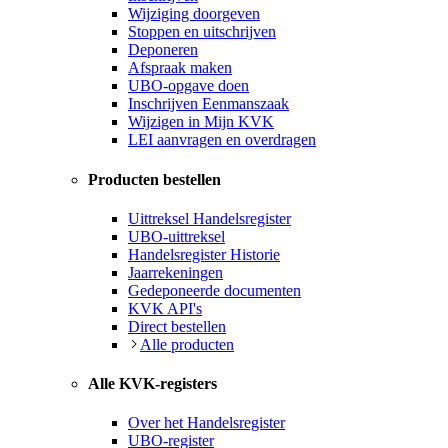
Wijziging doorgeven
Stoppen en uitschrijven
Deponeren
Afspraak maken
UBO-opgave doen
Inschrijven Eenmanszaak
Wijzigen in Mijn KVK
LEI aanvragen en overdragen
Producten bestellen
Uittreksel Handelsregister
UBO-uittreksel
Handelsregister Historie
Jaarrekeningen
Gedeponeerde documenten
KVK API's
Direct bestellen
Alle producten
Alle KVK-registers
Over het Handelsregister
UBO-register