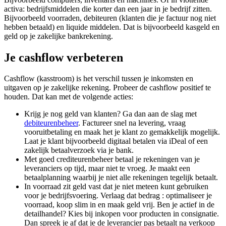
activa: bedrijfsmiddelen die korter dan een jaar in je bedrijf zitten.
Bijvoorbeeld voorraden, debiteuren (klanten die je factuur nog niet
hebben betaald) en liquide middelen. Dat is bijvoorbeeld kasgeld en
geld op je zakelijke bankrekening.
Je cashflow verbeteren
Cashflow (kasstroom) is het verschil tussen je inkomsten en
uitgaven op je zakelijke rekening. Probeer de cashflow positief te
houden. Dat kan met de volgende acties:
Krijg je nog geld van klanten? Ga dan aan de slag met
debiteurenbeheer
. Factureer snel na levering, vraag
vooruitbetaling en maak het je klant zo gemakkelijk mogelijk.
Laat je klant bijvoorbeeld digitaal betalen via iDeal of een
zakelijk betaalverzoek via je bank.
Met goed crediteurenbeheer betaal je rekeningen van je
leveranciers op tijd, maar niet te vroeg. Je maakt een
betaalplanning waarbij je niet alle rekeningen tegelijk betaalt.
In voorraad zit geld vast dat je niet meteen kunt gebruiken
voor je bedrijfsvoering. Verlaag dat bedrag : optimaliseer je
voorraad, koop slim in en maak geld vrij. Ben je actief in de
detailhandel? Kies bij inkopen voor producten in consignatie.
Dan spreek je af dat je de leverancier pas betaalt na verkoop