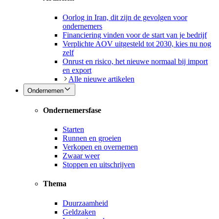
Oorlog in Iran, dit zijn de gevolgen voor
ondernemers
Financiering vinden voor de start van je bedrijf
Verplichte AOV uitgesteld tot 2030, kies nu nog
zelf
Onrust en risico, het nieuwe normaal bij import
en export
Alle nieuwe artikelen
Ondernemen
Ondernemersfase
Starten
Runnen en groeien
Verkopen en overnemen
Zwaar weer
Stoppen en uitschrijven
Thema
Duurzaamheid
Geldzaken