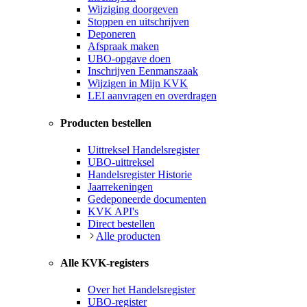
Wijziging doorgeven
Stoppen en uitschrijven
Deponeren
Afspraak maken
UBO-opgave doen
Inschrijven Eenmanszaak
Wijzigen in Mijn KVK
LEI aanvragen en overdragen
Producten bestellen
Uittreksel Handelsregister
UBO-uittreksel
Handelsregister Historie
Jaarrekeningen
Gedeponeerde documenten
KVK API's
Direct bestellen
Alle producten
Alle KVK-registers
Over het Handelsregister
UBO-register