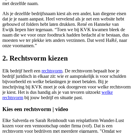
met dezelfde naam.
Als je dezelfde bedrijfsnaam kiest als een ander, kan diegene eisen
dat je je naam aanpast. Heel vervelend als je net een website hebt
gebouwd of folders hebt laten drukken. René en Hanneke van
Ewijk liepen hier tegenaan. “Toen we bij KVK kwamen bleek de
naam die we voor onze foodtruck hadden bedacht al te bestaan, dus
moesten we ter plekke iets anders verzinnen. Dat werd HaRé, naar
onze voornamen.”
2. Rechtsvorm kiezen
Elk bedrijf heeft een
rechtsvorm
. De rechtsvorm bepaalt hoe je
bedrijf juridisch in elkaar zit: wie er aansprakelijk is voor schulden
bijvoorbeeld en welke belastingen je moet betalen. Bij je
inschrijving bij KVK moet je ook doorgeven voor welke rechtsvorm
je kiest. Het is dus handig als je van tevoren uitzoekt
welke
rechtsvorm
bij jouw bedrijf en situatie past.
Kies een rechtsvorm | video
Elke Salverda en Sarah Reinhoudt van reisplatform Wander-Lust
kozen voor een vennootschap onder firma (vof). Dat is een
rechtsvorm voor bedrijven met meerdere eigenaren. "Omdat we