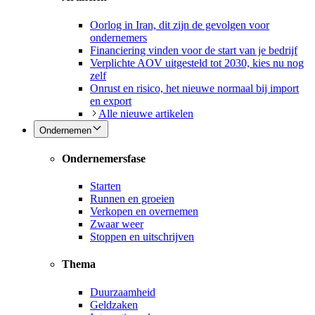
Oorlog in Iran, dit zijn de gevolgen voor
ondernemers
Financiering vinden voor de start van je bedrijf
Verplichte AOV uitgesteld tot 2030, kies nu nog
zelf
Onrust en risico, het nieuwe normaal bij import
en export
Alle nieuwe artikelen
Ondernemen
Ondernemersfase
Starten
Runnen en groeien
Verkopen en overnemen
Zwaar weer
Stoppen en uitschrijven
Thema
Duurzaamheid
Geldzaken