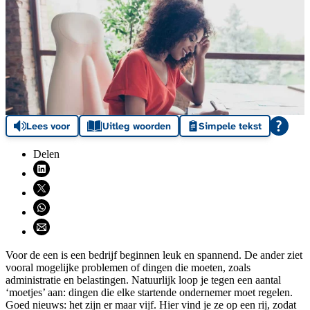
Lees voor
Uitleg woorden
Simpele tekst
Delen
Deel via LinkedIn (opent nieuw venster)
Deel via X (opent nieuw venster)
Deel via WhatsApp (opent WhatsApp)
Deel via email (opent email programma)
Voor de een is een bedrijf beginnen leuk en spannend. De ander ziet
vooral mogelijke problemen of dingen die moeten, zoals
administratie en belastingen. Natuurlijk loop je tegen een aantal
‘moetjes’ aan: dingen die elke startende ondernemer moet regelen.
Goed nieuws: het zijn er maar vijf. Hier vind je ze op een rij, zodat