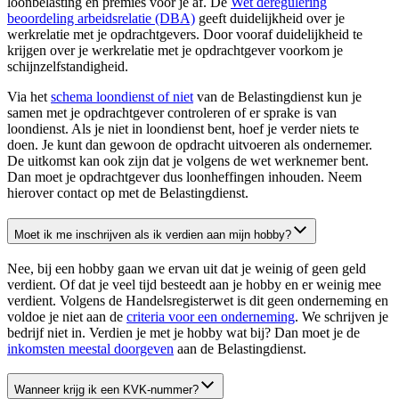
loonbelasting en premies voor je af. De
Wet deregulering
beoordeling arbeidsrelatie (DBA)
geeft duidelijkheid over je
werkrelatie met je opdrachtgevers. Door vooraf duidelijkheid te
krijgen over je werkrelatie met je opdrachtgever voorkom je
schijnzelfstandigheid.
Via het
schema loondienst of
niet
van de Belastingdienst kun je
samen met je opdrachtgever controleren of er sprake is van
loondienst. Als je niet in loondienst bent, hoef je verder niets te
doen. Je kunt dan gewoon de opdracht uitvoeren als ondernemer.
De uitkomst kan ook zijn dat je volgens de wet werknemer bent.
Dan moet je opdrachtgever dus loonheffingen inhouden. Neem
hierover contact op met de Belastingdienst.
Moet ik me inschrijven als ik verdien aan mijn hobby?
Nee, bij een hobby gaan we ervan uit dat je weinig of geen geld
verdient. Of dat je veel tijd besteedt aan je hobby en er weinig mee
verdient. Volgens de Handelsregisterwet is dit geen onderneming en
voldoe je niet aan de
criteria voor een onderneming
. We schrijven je
bedrijf niet in. Verdien je met je hobby wat bij? Dan moet je de
inkomsten meestal doorgeven
aan de Belastingdienst.
Wanneer krijg ik een KVK-nummer?