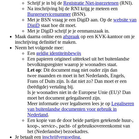
Schrijf je in bij de
Registratie
Niet-ingezetenen
(RNI).
Na inschrijving bij de RNI krijg je meteen een
Burgerservicenummer
(BSN).
Met je BSN vraag je een DigiD aan. Op de
website van
DigiD
staat hoe dit moet.
Met je DigiD schrijf je je eenmanszaak in.
Maak daarna online een
afspraak
op een KVK-kantoor om je
inschrijving definitief te maken.
Neem het volgende mee:
Een
geldig identiteitsbewijs
Een papieren origineel uittreksel uit het buitenlandse
bevolkingsregister waarop je woonadres staat.
Let op
: Dit document mag niet ouder zijn dan
twee maanden en moet in het Nederlands, Engels,
Frans of Duits zijn. Is dat niet zo? Dan moet er een
(beëdigde) vertaling bij.
Is je woonadres niet in de Europese Unie (EU)? Dan
moet het document gelegaliseerd zijn.
Meer informatie over legaliseren lees je op
Legaliseren
van buitenlandse documenten voor gebruik in
Nederland
.
Een kopie van de door beide partijen getekende huur-,
koop-, service-, pacht- of gebruiksovereenkomst van
het (Nederlandse) bezoekadres.
Je betaalt een
inschrijfvergoeding
.