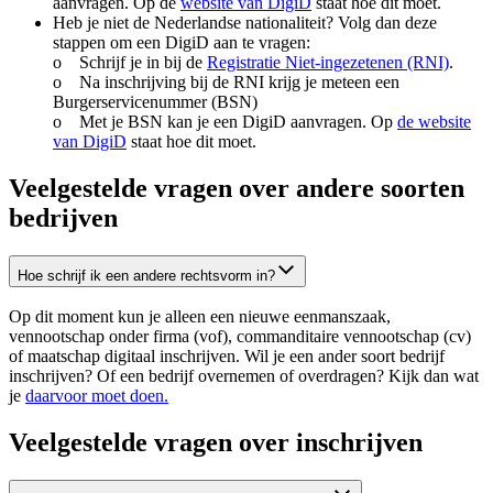
aanvragen. Op de
website van
DigiD
staat hoe dit moet.
Heb je niet de Nederlandse nationaliteit? Volg dan deze
stappen om een DigiD aan te vragen:
o Schrijf je in bij de
Registratie Niet-ingezetenen
(RNI)
.
o Na inschrijving bij de RNI krijg je meteen een
Burgerservicenummer (BSN)
o Met je BSN kan je een DigiD aanvragen. Op
de website
van
DigiD
staat hoe dit moet.
Veelgestelde vragen over andere soorten
bedrijven
Hoe schrijf ik een andere rechtsvorm in?
Op dit moment kun je alleen een nieuwe eenmanszaak,
vennootschap onder firma (vof), commanditaire vennootschap (cv)
of maatschap digitaal inschrijven. Wil je een ander soort bedrijf
inschrijven? Of een bedrijf overnemen of overdragen? Kijk dan wat
je
daarvoor moet doen.
Veelgestelde vragen over inschrijven