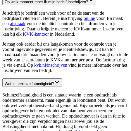
Op welk moment moet ik mijn bedrijf inschrijven?
Je schrijft je bedrijf een week voor of na de start van de
bedrijfsactiviteiten in. Bereid je inschrijving
online
voor. En maak
een
afspraak
voor de identiteitscontrole en het afronden van je
inschrijving. Daarna krijg je meteen je KVK-nummer. Inschrijven
kan bij elk
KVK-kantoor
in Nederland.
Je mag ook eerder bij ons langskomen voor de controle van je
vooraf ingevulde gegevens en je identiteitsbewijs. Dit kan tot
maximaal drie maanden voor jouw startdatum. Je ontvangt dan in de
week van je startdatum je KVK-nummer per post. De factuur krijg
je via e-mail. Op
kvk.nl/inschrijven
vind je meer informatie over het
inschrijven van een bedrijf.
Wat is schijnzelfstandigheid?
Schijnzelfstandigheid is een situatie waarin je een opdracht als
ondernemer aanneemt, maar eigenlijk in loondienst bent. Dit wordt
ook wel verkapt dienstverband genoemd. Bijvoorbeeld als je maar 1
opdrachtgever hebt en ook niet van plan bent voor meerdere
opdrachtgevers te gaan werken. De opdrachtgever is dan in feite je
werkgever die zijn verplichtingen naar zowel jou als de
Belastingdienst niet nakomt. Hij draag bijvoorbeeld geen