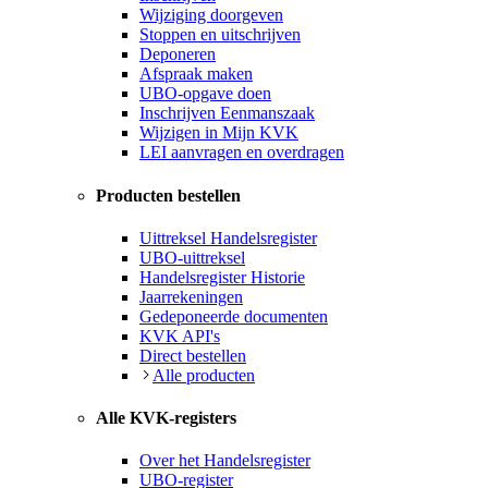
Wijziging doorgeven
Stoppen en uitschrijven
Deponeren
Afspraak maken
UBO-opgave doen
Inschrijven Eenmanszaak
Wijzigen in Mijn KVK
LEI aanvragen en overdragen
Producten bestellen
Uittreksel Handelsregister
UBO-uittreksel
Handelsregister Historie
Jaarrekeningen
Gedeponeerde documenten
KVK API's
Direct bestellen
Alle producten
Alle KVK-registers
Over het Handelsregister
UBO-register