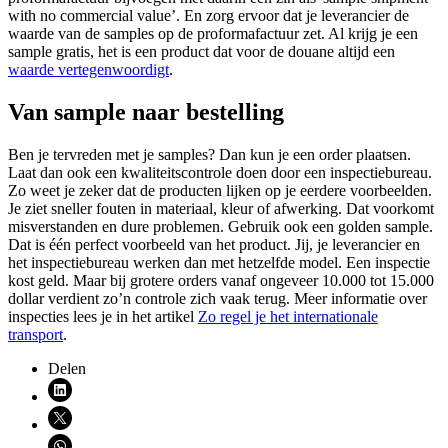
with no commercial value’. En zorg ervoor dat je leverancier de
waarde van de samples op de proformafactuur zet. Al krijg je een
sample gratis, het is een product dat voor de douane altijd een
waarde vertegenwoordigt
.
Van sample naar bestelling
Ben je tervreden met je samples? Dan kun je een order plaatsen.
Laat dan ook een kwaliteitscontrole doen door een inspectiebureau.
Zo weet je zeker dat de producten lijken op je eerdere voorbeelden.
Je ziet sneller fouten in materiaal, kleur of afwerking. Dat voorkomt
misverstanden en dure problemen. Gebruik ook een golden sample.
Dat is één perfect voorbeeld van het product. Jij, je leverancier en
het inspectiebureau werken dan met hetzelfde model. Een inspectie
kost geld. Maar bij grotere orders vanaf ongeveer 10.000 tot 15.000
dollar verdient zo’n controle zich vaak terug. Meer informatie over
inspecties lees je in het artikel
Zo regel je het internationale
transport
.
Delen
Deel via LinkedIn (opent nieuw venster)
Deel via X (opent nieuw venster)
Deel via WhatsApp (opent WhatsApp)