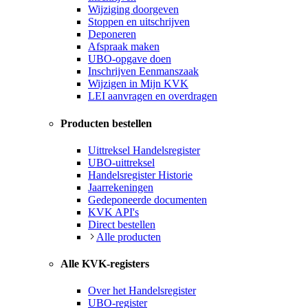
Wijziging doorgeven
Stoppen en uitschrijven
Deponeren
Afspraak maken
UBO-opgave doen
Inschrijven Eenmanszaak
Wijzigen in Mijn KVK
LEI aanvragen en overdragen
Producten bestellen
Uittreksel Handelsregister
UBO-uittreksel
Handelsregister Historie
Jaarrekeningen
Gedeponeerde documenten
KVK API's
Direct bestellen
Alle producten
Alle KVK-registers
Over het Handelsregister
UBO-register