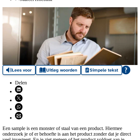
Lees voor
Uitleg woorden
Simpele tekst
Delen
Deel via LinkedIn (opent nieuw venster)
Deel via X (opent nieuw venster)
Deel via WhatsApp (opent WhatsApp)
Deel via email (opent email programma)
Een sample is een monster of staal van een product. Hiermee
onderzoek je of er behoefte is aan het product zonder dat je direct
veel investeert. En je ziet meteen of het product voldoet aan je