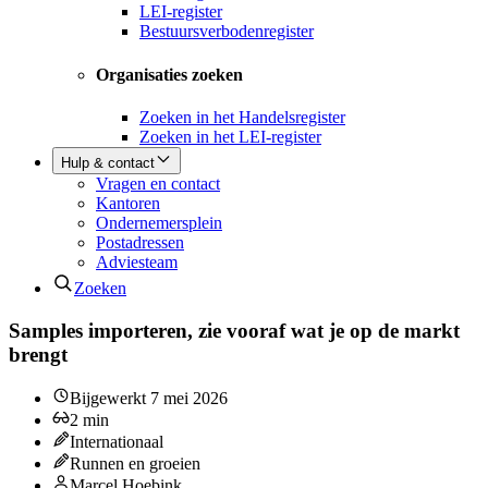
LEI-register
Bestuursverbodenregister
Organisaties zoeken
Zoeken in het Handelsregister
Zoeken in het LEI-register
Hulp & contact
Vragen en contact
Kantoren
Ondernemersplein
Postadressen
Adviesteam
Zoeken
Samples importeren, zie vooraf wat je op de markt
brengt
Bijgewerkt
7 mei 2026
2
min
Internationaal
Runnen en groeien
Marcel Hoebink