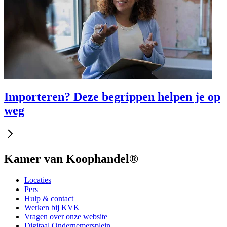
Importeren? Deze begrippen helpen je op
weg
Kamer van Koophandel®
Locaties
Pers
Hulp & contact
Werken bij KVK
Vragen over onze website
Digitaal Ondernemersplein