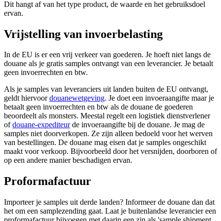
Dit hangt af van het type product, de waarde en het gebruiksdoel
ervan.
Vrijstelling van invoerbelasting
In de EU is er een vrij verkeer van goederen. Je hoeft niet langs de
douane als je gratis samples ontvangt van een leverancier. Je betaalt
geen invoerrechten en btw.
Als je samples van leveranciers uit landen buiten de EU ontvangt,
geldt hiervoor
douanewetgeving
. Je doet een invoeraangifte maar je
betaalt geen invoerrechten en btw als de douane de goederen
beoordeelt als monsters. Meestal regelt een logistiek dienstverlener
of
douane-expediteur
de invoeraangifte bij de douane. Je mag de
samples niet doorverkopen. Ze zijn alleen bedoeld voor het werven
van bestellingen. De douane mag eisen dat je samples ongeschikt
maakt voor verkoop. Bijvoorbeeld door het versnijden, doorboren of
op een andere manier beschadigen ervan.
Proformafactuur
Importeer je samples uit derde landen? Informeer de douane dan dat
het om een samplezending gaat. Laat je buitenlandse leverancier een
proformafactuur bijvoegen met daarin een zin als 'sample shipment