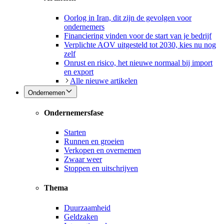
Oorlog in Iran, dit zijn de gevolgen voor
ondernemers
Financiering vinden voor de start van je bedrijf
Verplichte AOV uitgesteld tot 2030, kies nu nog
zelf
Onrust en risico, het nieuwe normaal bij import
en export
Alle nieuwe artikelen
Ondernemen
Ondernemersfase
Starten
Runnen en groeien
Verkopen en overnemen
Zwaar weer
Stoppen en uitschrijven
Thema
Duurzaamheid
Geldzaken