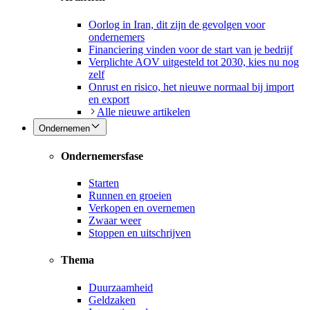
Oorlog in Iran, dit zijn de gevolgen voor
ondernemers
Financiering vinden voor de start van je bedrijf
Verplichte AOV uitgesteld tot 2030, kies nu nog
zelf
Onrust en risico, het nieuwe normaal bij import
en export
Alle nieuwe artikelen
Ondernemen
Ondernemersfase
Starten
Runnen en groeien
Verkopen en overnemen
Zwaar weer
Stoppen en uitschrijven
Thema
Duurzaamheid
Geldzaken