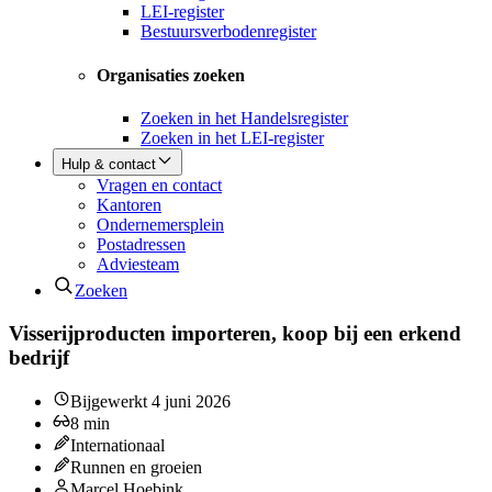
LEI-register
Bestuursverbodenregister
Organisaties zoeken
Zoeken in het Handelsregister
Zoeken in het LEI-register
Hulp & contact
Vragen en contact
Kantoren
Ondernemersplein
Postadressen
Adviesteam
Zoeken
Visserijproducten importeren, koop bij een erkend
bedrijf
Bijgewerkt
4 juni 2026
8
min
Internationaal
Runnen en groeien
Marcel Hoebink