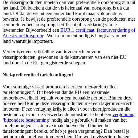
De visserijproducten moeten dan van preferentiële oorsprong zijn uit
het land. Dit betekent dat de vis helemaal van oorsprong is uit dat
land. Of dat de vis uit een ander land komt maar voldoende is
bewerkt. Je bewijst de preferentiële oorsprong van de producten met
een preferentieel oorsprongscertificaat of -verklaring van je
leverancier. Bijvoorbeeld een
EUR.1 certificaat
,
factuurverklaring of
Attest van Oorsprong
. Welk document nodig is hangt af van het
land waaruit je importeert.
Verder is er een vrijstelling van invoerrechten voor
visserijproducten, gewonnen in de kustwateren van een niet-EU
land door in de EU geregistreerde schepen.
Niet-preferentieel tariefcontingent
Voor sommige visserijproducten is er een ‘niet-preferentieel
tariefcontingent’. Dit betekent dat de EU een maximale
invoerhoeveelheid bepaalt voor een bepaalde periode. Binnen deze
hoeveelheid kun je deze visserijproducten met een lager invoerrecht
invoeren. Deze verlaging krijg je alleen voor visserijproducten die
bestemd zijn voor de verwerkende industrie. Je hebt een
vergunning
‘bijzondere
bestemming’
nodig als je gebruik wil maken van het
tariefcontingent. Is de maximale hoeveelheid binnen het
tariefcontingent bereikt, of heb je geen vergunning? Dan betaal je
het normale tarief van invoerrechten. Om welke visserijproducten