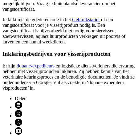
mogelijk blijven. Vraag je buitenlandse leverancier om het
vangstcertificaat.
Je kijkt met de goederencode in het
Gebruikstarief
of een
vangstcertificaat voor je visserijproduct nodig is. Een
vangstcertificaat is bijvoorbeeld niet nodig voor siervissen,
zoetwatervissen, aquacultuurproducten verkregen uit pootvis of
larven en een aantal weekdieren.
Inklaringsbedrijven voor visserijproducten
Er zijn
douane-expediteurs
en logistieke dienstverleners die ervaring
hebben met visserijproducten inklaren. Zij hebben kennis van het
veterinaire keuringsproces en de benodigde documenten. Je vindt ze
onder andere via Google. Vul als zoekterm ‘douane expediteur
visproducten’ in.
Delen
Deel via LinkedIn (opent nieuw venster)
Deel via X (opent nieuw venster)
Deel via WhatsApp (opent WhatsApp)
Deel via email (opent email programma)