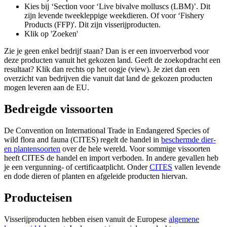
Kies bij ‘Section voor ‘Live bivalve molluscs (LBM)’. Dit
zijn levende tweekleppige weekdieren. Of voor ‘Fishery
Products (FFP)'. Dit zijn visserijproducten.
Klik op 'Zoeken'
Zie je geen enkel bedrijf staan? Dan is er een invoerverbod voor
deze producten vanuit het gekozen land. Geeft de zoekopdracht een
resultaat? Klik dan rechts op het oogje (view). Je ziet dan een
overzicht van bedrijven die vanuit dat land de gekozen producten
mogen leveren aan de EU.
Bedreigde vissoorten
De Convention on International Trade in Endangered Species of
wild flora and fauna (CITES) regelt de handel in
beschermde dier-
en
plantensoorten
over de hele wereld. Voor sommige vissoorten
heeft CITES de handel en import verboden. In andere gevallen heb
je een vergunning- of certificaatplicht. Onder
CITES
vallen levende
en dode dieren of planten en afgeleide producten hiervan.
Producteisen
Visserijproducten hebben eisen vanuit de Europese
algemene