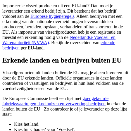
Importeer je visserijproducten uit een EU-land? Dan moet je
leverancier een erkend bedrijf zijn. Dit betekent dat het bedrijf
voldoet aan de
Europese
hygiëneregels
. Alleen bedrijven met een
erkenning van de nationale overheid mogen levensmiddelen
produceren, bereiden, opslaan, verhandelen of transporteren in de
EU. Als importeur van visserijproducten heb je een registratie en
meestal een erkenning nodig van de
Nederlandse Voedsel- en
Warenautoriteit
(NVWA)
. Bekijk de overzichten van
erkende
bedrijven
per EU-land.
Erkende landen en bedrijven buiten EU
Visserijproducten uit landen buiten de EU mag je alleen invoeren uit
door de EU erkende landen. Officiële organisaties in deze landen
controleren of vaartuigen en bedrijven in hun land voldoen aan de
voedselveiligheidseisen van de EU.
De Europese Commissie heeft een lijst met
goedgekeurde
fabrieksvaartuigen, koelhuizen en
verwerkingsbedrijven
in erkende
landen buiten de EU. Zo controleer je of je leverancier op deze lijst
staat:
Kies het land.
Kies bij 'Chapter' voor ‘Voedsel’.