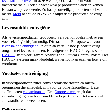
levensmiddelenwet
. In deze wet is speciale aandacht voor
traceerbaarheid. Zodat je weet waar je producten vandaan komen.
En aan wie je ze leverde. Zo haal je onveilige producten snel van de
markt.
Meld
het bij de NVWA als blijkt dat je producten onveilig
zijn.
Levensmiddelenhygiëne
Als je visserijproducten produceert, vervoert of opslaat heb je een
voedselveiligheidsplan nodig. Dit staat in de Europese wet voor
levensmiddelenhygiëne
. In dit plan vertel je hoe je bedrijf veilig
omgaat met levensmiddelen. En volgens de HACCP-regels werkt.
HACCP
staat voor Hazard Analysis and Critical Control Points. Het
HACCP-systeem maakt duidelijk wat er fout kan gaan en hoe je dit
voorkomt.
Voedselverontreiniging
In visserijproducten zitten soms chemische stoffen en micro-
organismen die schadelijk zijn voor de volksgezondheid. Deze
stoffen heten
contaminanten
. Een
Europese
wet
regelt dat
verontreinigingen in levensmiddelen beperkt blijven tot maximaal
aanvaardbare hoeveelheden.
Etikettering