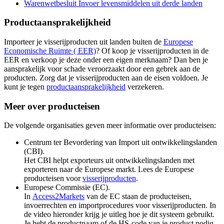
Warenwetbesluit Invoer levensmiddelen uit derde
landen
Productaansprakelijkheid
Importeer je visserijproducten uit landen buiten de
Europese
Economische Ruimte (
EER)
? Of koop je visserijproducten in de
EER en verkoop je deze onder een eigen merknaam? Dan ben je
aansprakelijk voor schade veroorzaakt door een gebrek aan de
producten. Zorg dat je visserijproducten aan de eisen voldoen. Je
kunt je tegen
productaansprakelijkheid
verzekeren.
Meer over producteisen
De volgende organisaties geven meer informatie over producteisen:
Centrum ter Bevordering van Import uit ontwikkelingslanden
(CBI).
Het CBI helpt exporteurs uit ontwikkelingslanden met
exporteren naar de Europese markt. Lees de Europese
producteisen voor
visserijproducten
.
Europese Commissie (EC).
In
Access2Markets
van de EC staan de producteisen,
invoerrechten en importprocedures voor visserijproducten. In
de video hieronder krijg je uitleg hoe je dit systeem gebruikt.
Je hebt de productnaam of de HS-code van je product nodig.