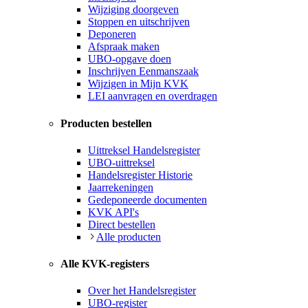
Wijziging doorgeven
Stoppen en uitschrijven
Deponeren
Afspraak maken
UBO-opgave doen
Inschrijven Eenmanszaak
Wijzigen in Mijn KVK
LEI aanvragen en overdragen
Producten bestellen
Uittreksel Handelsregister
UBO-uittreksel
Handelsregister Historie
Jaarrekeningen
Gedeponeerde documenten
KVK API's
Direct bestellen
Alle producten
Alle KVK-registers
Over het Handelsregister
UBO-register