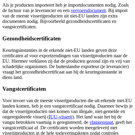
Als je producten importeert heb je importdocumenten nodig. Zoals
de factuur van je leverancier en een
vervoersdocument
. Bij import
van de meeste visserijproducten uit niet-EU landen zijn extra
documenten nodig. Bijvoorbeeld gezondheidscertificaten en
vangstcertificaten.
Gezondheidscertificaten
Keuringsinstanties in de erkende niet-EU landen geven deze
certificaten af voor exportzendingen van visserijproducten naar de
EU. Hiermee verklaren zij dat de producten gezond zijn en vrij van
schadelijke organismen. De buitenlandse exporteur (je leverancier)
vraagt het gezondheidscertificaat aan bij de keuringsinstantie in
diens land.
Vangstcertificaten
Voor invoer van de meeste visserijproducten die uit erkende niet-EU
landen komen, heb je een vangstcertificaat nodig. Daarmee bewijs je
dat de visserijproducten niet komen van illegale, niet-gemelde en
ongereguleerde visserij (
IUU-visserij
). Het land waar het bij de
vangst betrokken vaartuig is geregistreerd, de
vlaggenstaat
, geeft het
vangstcertificaat af. De certificaten worden meegeleverd met
visserijproducten in de hele toeleveringsketen zodat controles