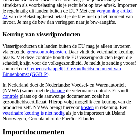
aftrekken als voorbelasting als je recht hebt op btw-aftrek. Importeer
je regelmatig uit landen buiten de EU? Met een
vergunning artikel
23
van de Belastingdienst betaal je de btw niet op het moment van
invoer. Je mag de btw dan verleggen naar je btw-aangifte.
Keuring van visserijproducten
Visserijproducten uit landen buiten de EU mag je alleen invoeren
via erkende
grenscontroleposten
. Daar vindt de veterinaire keuring
plaats. Met deze controle houdt de EU visserijproducten tegen die
schadelijk zijn voor de volksgezondheid. Je meldt je zending vooraf
aan met een
Gemeenschappelijk Gezondheidsdocument van
Binnenkomst
(GGB-P)
.
In Nederland doet de Nederlandse Voedsel- en Warenautoriteit
(NVWA) samen met de
douane
de veterinaire controle. Er vindt
controle
plaats op de aanwezige documenten zoals het
gezondheidscertificaat. Hierop volgt mogelijk een keuring van de
producten zelf. NVWA brengt hiervoor
kosten
in rekening. Een
veterinaire keuring is niet
nodig
als je vis importeert uit IJsland,
Noorwegen, Groenland of de Faeröer Eilanden.
Importdocumenten