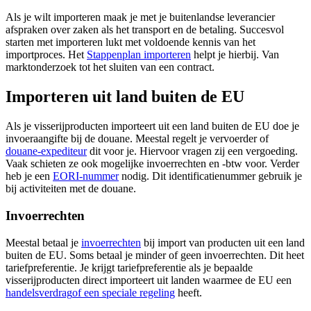
Als je wilt importeren maak je met je buitenlandse leverancier
afspraken over zaken als het transport en de betaling. Succesvol
starten met importeren lukt met voldoende kennis van het
importproces. Het
Stappenplan importeren
helpt je hierbij. Van
marktonderzoek tot het sluiten van een contract.
Importeren uit land buiten de EU
Als je visserijproducten importeert uit een land buiten de EU doe je
invoeraangifte bij de douane. Meestal regelt je vervoerder of
douane-expediteur
dit voor je. Hiervoor vragen zij een vergoeding.
Vaak schieten ze ook mogelijke invoerrechten en -btw voor. Verder
heb je een
EORI-nummer
nodig. Dit identificatienummer gebruik je
bij activiteiten met de douane.
Invoerrechten
Meestal betaal je
invoerrechten
bij import van producten uit een land
buiten de EU. Soms betaal je minder of geen invoerrechten. Dit heet
tariefpreferentie. Je krijgt tariefpreferentie als je bepaalde
visserijproducten direct importeert uit landen waarmee de EU een
handelsverdrag
of een speciale
regeling
heeft.