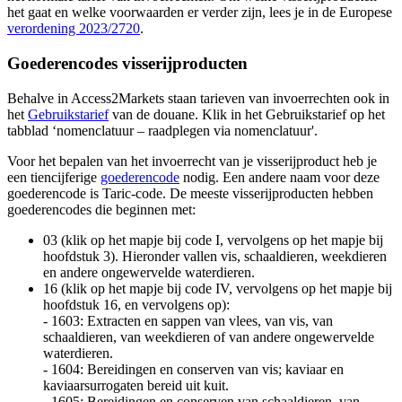
het gaat en welke voorwaarden er verder zijn, lees je in de Europese
verordening
2023/2720
.
Goederencodes visserijproducten
Behalve in Access2Markets staan tarieven van invoerrechten ook in
het
Gebruikstarief
van de douane. Klik in het Gebruikstarief op het
tabblad ‘nomenclatuur – raadplegen via nomenclatuur'.
Voor het bepalen van het invoerrecht van je visserijproduct heb je
een tiencijferige
goederencode
nodig. Een andere naam voor deze
goederencode is Taric-code. De meeste visserijproducten hebben
goederencodes die beginnen met:
03 (klik op het mapje bij code I, vervolgens op het mapje bij
hoofdstuk 3). Hieronder vallen vis, schaaldieren, weekdieren
en andere ongewervelde waterdieren.
16 (klik op het mapje bij code IV, vervolgens op het mapje bij
hoofdstuk 16, en vervolgens op):
- 1603: Extracten en sappen van vlees, van vis, van
schaaldieren, van weekdieren of van andere ongewervelde
waterdieren.
- 1604: Bereidingen en conserven van vis; kaviaar en
kaviaarsurrogaten bereid uit kuit.
- 1605: Bereidingen en conserven van schaaldieren, van