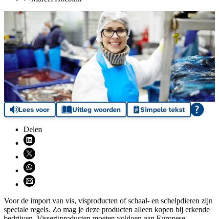
Lees voor
Uitleg woorden
Simpele tekst
Delen
Deel via LinkedIn (opent nieuw venster)
Deel via X (opent nieuw venster)
Deel via WhatsApp (opent WhatsApp)
Deel via email (opent email programma)
Voor de import van vis, visproducten of schaal- en schelpdieren zijn
speciale regels. Zo mag je deze producten alleen kopen bij erkende
bedrijven. Visserijproducten moeten voldoen aan Europese