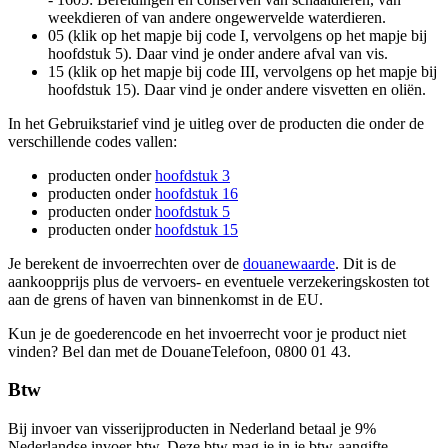
weekdieren of van andere ongewervelde waterdieren.
05 (klik op het mapje bij code I, vervolgens op het mapje bij
hoofdstuk 5). Daar vind je onder andere afval van vis.
15 (klik op het mapje bij code III, vervolgens op het mapje bij
hoofdstuk 15). Daar vind je onder andere visvetten en oliën.
In het Gebruikstarief vind je uitleg over de producten die onder de
verschillende codes vallen:
producten onder
hoofdstuk
3
producten onder
hoofdstuk
16
producten onder
hoofdstuk
5
producten onder
hoofdstuk
15
Je berekent de invoerrechten over de
douanewaarde
. Dit is de
aankoopprijs plus de vervoers- en eventuele verzekeringskosten tot
aan de grens of haven van binnenkomst in de EU.
Kun je de goederencode en het invoerrecht voor je product niet
vinden? Bel dan met de DouaneTelefoon, 0800 01 43.
Btw
Bij invoer van visserijproducten in Nederland betaal je 9%
Nederlandse invoer-btw. Deze btw mag je in je btw-aangifte