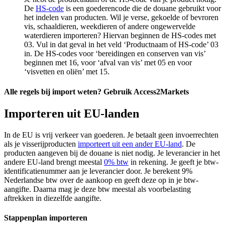
De
HS-code
is een goederencode die de douane gebruikt voor
het indelen van producten. Wil je verse, gekoelde of bevroren
vis, schaaldieren, weekdieren of andere ongewervelde
waterdieren importeren? Hiervan beginnen de HS-codes met
03. Vul in dat geval in het veld ‘Productnaam of HS-code’ 03
in. De HS-codes voor ‘bereidingen en conserven van vis’
beginnen met 16, voor ‘afval van vis’ met 05 en voor
‘visvetten en oliën’ met 15.
Alle regels bij import weten? Gebruik Access2Markets
Importeren uit EU-landen
In de EU is vrij verkeer van goederen. Je betaalt geen invoerrechten
als je visserijproducten
importeert uit een ander EU-land
. De
producten aangeven bij de douane is niet nodig. Je leverancier in het
andere EU-land brengt meestal
0% btw
in rekening. Je geeft je btw-
identificatienummer aan je leverancier door. Je berekent 9%
Nederlandse btw over de aankoop en geeft deze op in je btw-
aangifte. Daarna mag je deze btw meestal als voorbelasting
aftrekken in diezelfde aangifte.
Stappenplan importeren