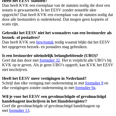
Heeft het EESV statuten?
Dan heeft KVK een exemplaar van de statuten nodig die door een
notaris is gewaarmerkt. Is het EESV zonder notariële akte
opgericht? Dan heeft KVK een exemplaar van de statuten nodig dat
door alle bestuurders is ondertekend. Dat mogen geen kopieën of
scans zijn.
Gebruikt het EESV niet het woonadres van een bestuurder als
bezoek- of postadres?
Dan heeft KVK een
bewijsstuk
nodig waaruit blijkt dat het EESV
het opgegeven bezoek- en postadres mag gebruiken.
Is een bestuurder uiteindelijk belanghebbende (UBO)?
Geef dat dan door met
formulier 32
. Het is verplicht alle UBO’s bij
KVK op te geven. Als je geen UBO’s opgeeft, kan KVK het EESV
niet inschrijven.
Heeft het EESV meer vestigingen in Nederland?
Schrijf dan elke vestiging met onderneming in met
formulier 9
en
elke vestigingen zonder onderneming in met
formulier 9a
.
Wil je voor het EESV een gevolmachtigde of gevolmachtigd
handelsagent inschrijven in het Handelsregister?
Geef die gevolmachtigde of gevolmachtigd handelsagent op
met
formulier 13
.