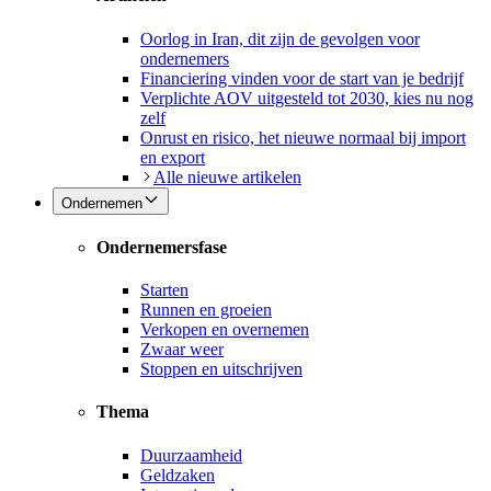
Oorlog in Iran, dit zijn de gevolgen voor
ondernemers
Financiering vinden voor de start van je bedrijf
Verplichte AOV uitgesteld tot 2030, kies nu nog
zelf
Onrust en risico, het nieuwe normaal bij import
en export
Alle nieuwe artikelen
Ondernemen
Ondernemersfase
Starten
Runnen en groeien
Verkopen en overnemen
Zwaar weer
Stoppen en uitschrijven
Thema
Duurzaamheid
Geldzaken