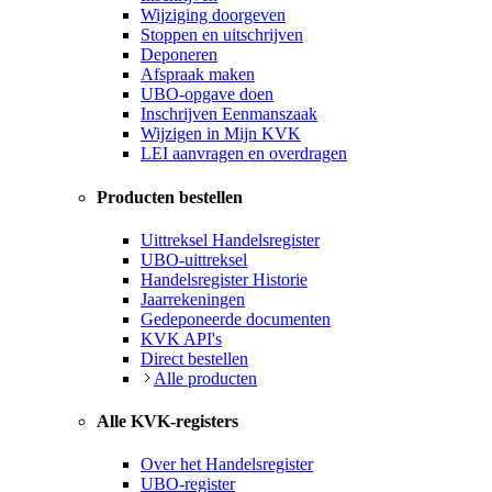
Wijziging doorgeven
Stoppen en uitschrijven
Deponeren
Afspraak maken
UBO-opgave doen
Inschrijven Eenmanszaak
Wijzigen in Mijn KVK
LEI aanvragen en overdragen
Producten bestellen
Uittreksel Handelsregister
UBO-uittreksel
Handelsregister Historie
Jaarrekeningen
Gedeponeerde documenten
KVK API's
Direct bestellen
Alle producten
Alle KVK-registers
Over het Handelsregister
UBO-register