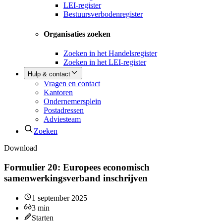
LEI-register
Bestuursverbodenregister
Organisaties zoeken
Zoeken in het Handelsregister
Zoeken in het LEI-register
Hulp & contact
Vragen en contact
Kantoren
Ondernemersplein
Postadressen
Adviesteam
Zoeken
Download
Formulier 20: Europees economisch
samenwerkingsverband inschrijven
1 september 2025
3
min
Starten