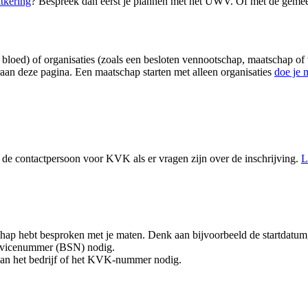
itkering
? Bespreek dan eerst je plannen met het UWV. Of met de gemeent
oed) of organisaties (zoals een besloten vennootschap, maatschap of ve
aan deze pagina. Een maatschap starten met alleen organisaties
doe je 
k de contactpersoon voor KVK als er vragen zijn over de inschrijving.
L
chap hebt besproken met je maten. Denk aan bijvoorbeeld de startdatum, 
rservicenummer (BSN) nodig.
m van het bedrijf of het KVK-nummer nodig.