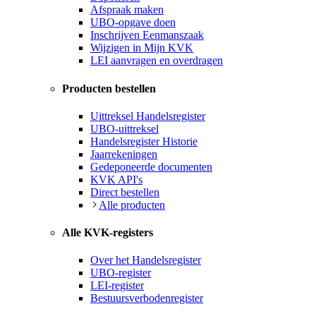
Afspraak maken
UBO-opgave doen
Inschrijven Eenmanszaak
Wijzigen in Mijn KVK
LEI aanvragen en overdragen
Producten bestellen
Uittreksel Handelsregister
UBO-uittreksel
Handelsregister Historie
Jaarrekeningen
Gedeponeerde documenten
KVK API's
Direct bestellen
Alle producten
Alle KVK-registers
Over het Handelsregister
UBO-register
LEI-register
Bestuursverbodenregister