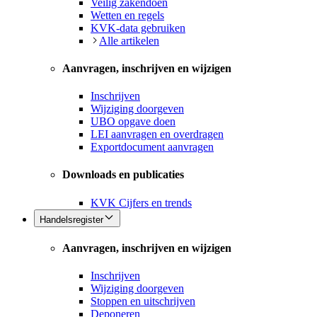
Veilig zakendoen
Wetten en regels
KVK-data gebruiken
Alle artikelen
Aanvragen, inschrijven en wijzigen
Inschrijven
Wijziging doorgeven
UBO opgave doen
LEI aanvragen en overdragen
Exportdocument aanvragen
Downloads en publicaties
KVK Cijfers en trends
Handelsregister
Aanvragen, inschrijven en wijzigen
Inschrijven
Wijziging doorgeven
Stoppen en uitschrijven
Deponeren