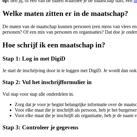
op
:
heb jij, of een van de maten waarmee je de maatschap start, een
u
Welke maten zitten er in de maatschap?
De maten van de maatschap kunnen personen (een mens van vlees en bl
personen? Of een mix van personen en organisaties? Dat doe je onder
Hoe schrijf ik een maatschap in?
Stap 1: Log in met DigiD
Je start de inschrijving door in te loggen met DigiD. Je wordt dan oo
Stap 2: Vul het inschrijfformulier in
Vul stap voor stap alle onderdelen in.
Zorg dat je voor je begint belangrijke informatie over de maats
Voor elke maat die je inschrijft als persoon, heb je het burge
Voor elke maat die je inschrijft als organisatie, heb je de naa
Stap 3: Controleer je gegevens