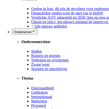
Oorlog in Iran, dit zijn de gevolgen voor onderne
Financiering vinden voor de start van je bedrijf
Verplichte AOV uitgesteld tot 2030, kies nu nog ze
Onrust en risico, het nieuwe normaal bij import en
Alle nieuwe artikelen
Ondernemen
Ondernemersfase
Starten
Runnen en groeien
Verkopen en overnemen
Zwaar weer
Stoppen en uitschrijven
Thema
Duurzaamheid
Geldzaken
Internationaal
Marketing
Personeel