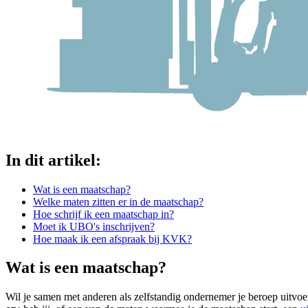
In dit artikel:
Wat is een maatschap?
Welke maten zitten er in de maatschap?
Hoe schrijf ik een maatschap in?
Moet ik UBO's inschrijven?
Hoe maak ik een afspraak bij KVK?
Wat is een maatschap?
Wil je samen met anderen als zelfstandig ondernemer je beroep uitvoere