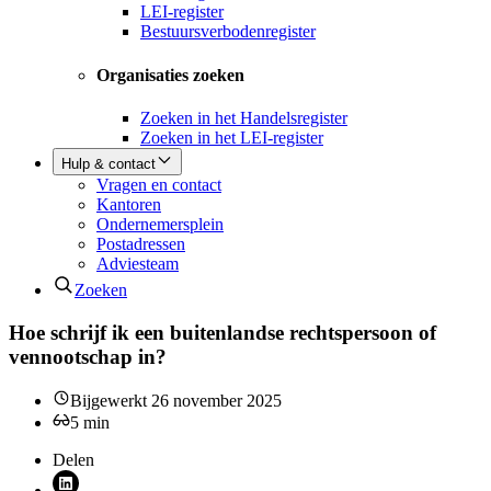
LEI-register
Bestuursverbodenregister
Organisaties zoeken
Zoeken in het Handelsregister
Zoeken in het LEI-register
Hulp & contact
Vragen en contact
Kantoren
Ondernemersplein
Postadressen
Adviesteam
Zoeken
Hoe schrijf ik een buitenlandse rechtspersoon of
vennootschap in?
Bijgewerkt
26 november 2025
5
min
Delen
Deel via LinkedIn (opent nieuw venster)