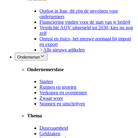
Oorlog in Iran, dit zijn de gevolgen voor
ondernemers
Financiering vinden voor de start van je bedrijf
Verplichte AOV uitgesteld tot 2030, kies nu nog
zelf
Onrust en risico, het nieuwe normaal bij import
en export
Alle nieuwe artikelen
Ondernemen
Ondernemersfase
Starten
Runnen en groeien
Verkopen en overnemen
Zwaar weer
Stoppen en uitschrijven
Thema
Duurzaamheid
Geldzaken