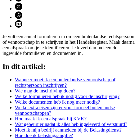
Deel via X (opent nieuw venster)
Deel via WhatsApp (opent WhatsApp)
Deel via email (opent email programma)
Je vult een aantal formulieren in om een buitenlandse rechtspersoon
of vennootschap in te schrijven in het Handelsregister. Maak daarna
een afspraak om je te identificeren. Je levert dan meteen de
ingevulde formulieren en documenten in.
In dit artikel:
Wanneer moet ik een buitenlandse vennootschap of
rechtspersoon inschrijven?
Wie mag de inschrijving doen?
Welke formulieren heb ik nodig voor de inschrijving?
Welke documenten heb ik nog meer nodig?
Welke extra eisen zijn er voor formeel buitenlandse
vennootschappen?
Hoe maak ik een afspraak bij KVK?
Wat gebeurt er nadat ik alles heb ingeleverd of verstuurd?
Moet ik mijn bedrijf aanmelden bij de Belastingdienst?
Hoe doe ik belastingaangifte?