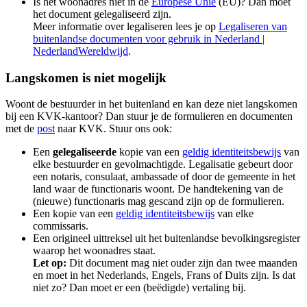
Is het woonadres niet in de
Europese Unie
(EU)? Dan moet
het document gelegaliseerd zijn.
Meer informatie over legaliseren lees je op
Legaliseren van
buitenlandse documenten voor gebruik in Nederland |
NederlandWereldwijd
.
Langskomen is niet mogelijk
Woont de bestuurder in het buitenland en kan deze niet langskomen
bij een KVK-kantoor? Dan stuur je de formulieren en documenten
met de
post
naar KVK
. Stuur ons ook:
Een
gelegaliseerde
kopie van een
geldig identiteitsbewijs
van
elke bestuurder en gevolmachtigde. Legalisatie gebeurt door
een notaris, consulaat, ambassade of door de gemeente in het
land waar de functionaris woont. De handtekening van de
(nieuwe) functionaris mag gescand zijn op de formulieren.
Een kopie van een
geldig identiteitsbewijs
van elke
commissaris.
Een origineel uittreksel uit het buitenlandse bevolkingsregister
waarop het woonadres staat.
Let op:
Dit document mag niet ouder zijn dan twee maanden
en moet in het Nederlands, Engels, Frans of Duits zijn. Is dat
niet zo? Dan moet er een (beëdigde) vertaling bij.