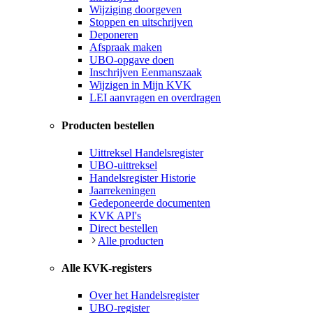
Wijziging doorgeven
Stoppen en uitschrijven
Deponeren
Afspraak maken
UBO-opgave doen
Inschrijven Eenmanszaak
Wijzigen in Mijn KVK
LEI aanvragen en overdragen
Producten bestellen
Uittreksel Handelsregister
UBO-uittreksel
Handelsregister Historie
Jaarrekeningen
Gedeponeerde documenten
KVK API's
Direct bestellen
Alle producten
Alle KVK-registers
Over het Handelsregister
UBO-register