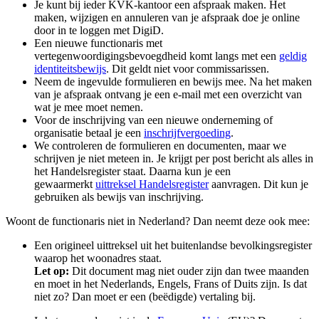
Je kunt bij ieder KVK-kantoor een afspraak maken. Het
maken, wijzigen en annuleren van je afspraak doe je online
door in te loggen met DigiD.
Een nieuwe functionaris met
vertegenwoordigingsbevoegdheid komt langs met een
geldig
identiteitsbewijs
. Dit geldt niet voor commissarissen.
Neem de ingevulde formulieren en bewijs mee. Na het maken
van je afspraak ontvang je een e-mail met een overzicht van
wat je mee moet nemen.
Voor de inschrijving van een nieuwe onderneming of
organisatie betaal je een
inschrijfvergoeding
.
We controleren de formulieren en documenten, maar we
schrijven je niet meteen in. Je krijgt per post bericht als alles in
het Handelsregister staat.
Daarna kun je een
gewaarmerkt
uittreksel Handelsregister
aanvragen. Dit kun je
gebruiken als bewijs van inschrijving.
Woont de functionaris niet in Nederland? Dan neemt deze ook mee:
Een origineel uittreksel uit het buitenlandse bevolkingsregister
waarop het woonadres staat.
Let op:
Dit document mag niet ouder zijn dan twee maanden
en moet in het Nederlands, Engels, Frans of Duits zijn. Is dat
niet zo? Dan moet er een (beëdigde) vertaling bij.