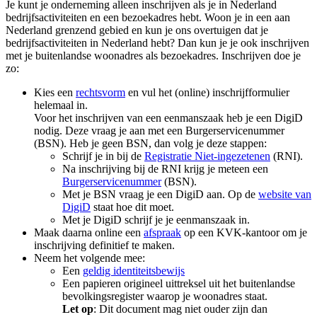
Je kunt je onderneming alleen inschrijven als je in Nederland
bedrijfsactiviteiten en een bezoekadres hebt. Woon je in een aan
Nederland grenzend gebied en kun je ons overtuigen dat je
bedrijfsactiviteiten in Nederland hebt? Dan kun je je ook inschrijven
met je buitenlandse woonadres als bezoekadres. Inschrijven doe je
zo:
Kies een
rechtsvorm
en vul het (online) inschrijfformulier
helemaal in.
Voor het inschrijven van een eenmanszaak heb je een DigiD
nodig. Deze vraag je aan met een Burgerservicenummer
(BSN). Heb je geen BSN, dan volg je deze stappen:
Schrijf je in bij de
Registratie
Niet-ingezetenen
(RNI).
Na inschrijving bij de RNI krijg je meteen een
Burgerservicenummer
(BSN).
Met je BSN vraag je een DigiD aan. Op de
website van
DigiD
staat hoe dit moet.
Met je DigiD schrijf je je eenmanszaak in.
Maak daarna online een
afspraak
op een KVK-kantoor om je
inschrijving definitief te maken.
Neem het volgende mee:
Een
geldig identiteitsbewijs
Een papieren origineel uittreksel uit het buitenlandse
bevolkingsregister waarop je woonadres staat.
Let op
: Dit document mag niet ouder zijn dan