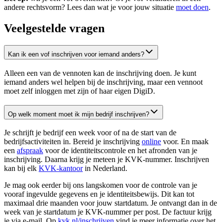
andere rechtsvorm? Lees dan wat je voor jouw situatie
moet doen
.
Veelgestelde vragen
Kan ik een vof inschrijven voor iemand anders?
Alleen een van de vennoten kan de inschrijving doen. Je kunt
iemand anders wel helpen bij de inschrijving, maar een vennoot
moet zelf inloggen met zijn of haar eigen DigiD.
Op welk moment moet ik mijn bedrijf inschrijven?
Je schrijft je bedrijf een week voor of na de start van de
bedrijfsactiviteiten in. Bereid je inschrijving
online
voor. En maak
een
afspraak
voor de identiteitscontrole en het afronden van je
inschrijving. Daarna krijg je meteen je KVK-nummer. Inschrijven
kan bij elk
KVK-kantoor
in Nederland.
Je mag ook eerder bij ons langskomen voor de controle van je
vooraf ingevulde gegevens en je identiteitsbewijs. Dit kan tot
maximaal drie maanden voor jouw startdatum. Je ontvangt dan in de
week van je startdatum je KVK-nummer per post. De factuur krijg
je via e-mail. Op
kvk.nl/inschrijven
vind je meer informatie over het