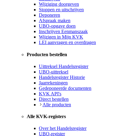
Wijziging doorgeven
Stoppen en uitschrijven
Deponeren
Afspraak maken
UBO-opgave doen
Inschrijven Eenmanszaak
Wijzigen in Mijn KVK
LEI aanvragen en overdragen
Producten bestellen
Uittreksel Handelsregister
UBO-uittreksel
Handelsregister Historie
Jaarrekeningen
Gedeponeerde documenten
KVK API's
Direct bestellen
Alle producten
Alle KVK-registers
Over het Handelsregister
UBO-register