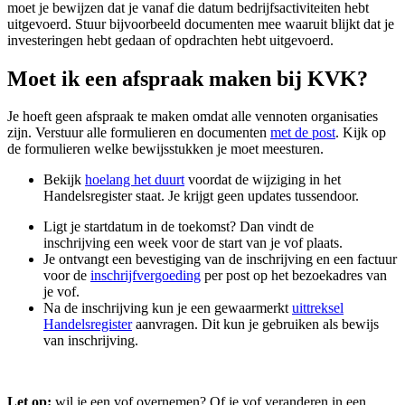
moet je bewijzen dat je vanaf die datum bedrijfsactiviteiten hebt
uitgevoerd. Stuur bijvoorbeeld documenten mee waaruit blijkt dat je
investeringen hebt gedaan of opdrachten hebt uitgevoerd.
Moet ik een afspraak maken bij KVK?
Je hoeft geen afspraak te maken omdat alle vennoten organisaties
zijn. Verstuur alle formulieren en documenten
met de post
. Kijk op
de formulieren welke bewijsstukken je moet meesturen.
Bekijk
hoelang het duurt
voordat de wijziging in het
Handelsregister staat. Je krijgt geen updates tussendoor.
Ligt je startdatum in de toekomst? Dan vindt de
inschrijving een week voor de start van je vof plaats.
Je ontvangt een bevestiging van de inschrijving en een factuur
voor de
inschrijfvergoeding
per post op het bezoekadres van
je vof.
Na de inschrijving kun je een gewaarmerkt
uittreksel
Handelsregister
aanvragen. Dit kun je gebruiken als bewijs
van inschrijving.
Let op:
wil je een vof overnemen? Of je vof veranderen in een