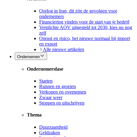
Oorlog in Iran, dit zijn de gevolgen voor
ondernemers
Financiering vinden voor de start van je bedrijf
Verplichte AOV uitgesteld tot 2030, kies nu nog
zelf
Onrust en risico, het nieuwe normaal bij import
en export
Alle nieuwe artikelen
Ondernemen
Ondernemersfase
Starten
Runnen en groeien
Verkopen en overnemen
Zwaar weer
Stoppen en uitschrijven
Thema
Duurzaamheid
Geldzaken