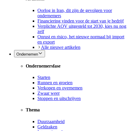
Oorlog in Iran, dit zijn de gevolgen voor
ondernemers
Financiering vinden voor de start van je bedrijf
Verplichte AOV uitgesteld tot 2030, kies nu nog
zelf
Onrust en risico, het nieuwe normaal bij import
en export
Alle nieuwe artikelen
Ondernemen
Ondernemersfase
Starten
Runnen en groeien
Verkopen en overnemen
Zwaar weer
Stoppen en uitschrijven
Thema
Duurzaamheid
Geldzaken