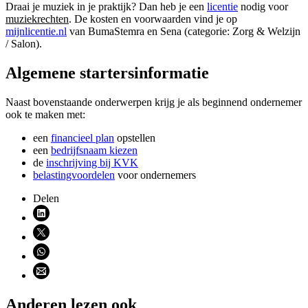
Draai je muziek in je praktijk? Dan heb je een
licentie
nodig voor
muziekrechten
. De kosten en voorwaarden vind je op
mijnlicentie.nl
van BumaStemra en Sena (categorie: Zorg & Welzijn
/ Salon).
Algemene startersinformatie
Naast bovenstaande onderwerpen krijg je als beginnend ondernemer
ook te maken met:
een
financieel plan
opstellen
een
bedrijfsnaam kiezen
de
inschrijving bij KVK
belastingvoordelen
voor ondernemers
Delen
Deel via LinkedIn (opent nieuw venster)
Deel via X (opent nieuw venster)
Deel via WhatsApp (opent WhatsApp)
Deel via email (opent email programma)
Anderen lezen ook