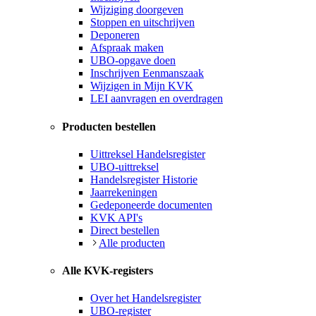
Wijziging doorgeven
Stoppen en uitschrijven
Deponeren
Afspraak maken
UBO-opgave doen
Inschrijven Eenmanszaak
Wijzigen in Mijn KVK
LEI aanvragen en overdragen
Producten bestellen
Uittreksel Handelsregister
UBO-uittreksel
Handelsregister Historie
Jaarrekeningen
Gedeponeerde documenten
KVK API's
Direct bestellen
Alle producten
Alle KVK-registers
Over het Handelsregister
UBO-register