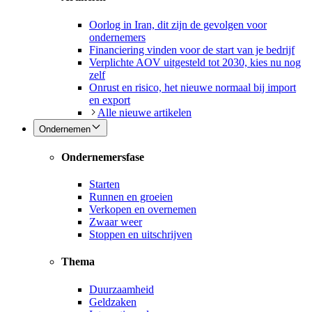
Oorlog in Iran, dit zijn de gevolgen voor
ondernemers
Financiering vinden voor de start van je bedrijf
Verplichte AOV uitgesteld tot 2030, kies nu nog
zelf
Onrust en risico, het nieuwe normaal bij import
en export
Alle nieuwe artikelen
Ondernemen
Ondernemersfase
Starten
Runnen en groeien
Verkopen en overnemen
Zwaar weer
Stoppen en uitschrijven
Thema
Duurzaamheid
Geldzaken