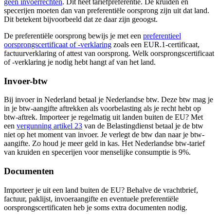
geen invoerrechten
. Dit heet tariefpreferentie. De kruiden en
specerijen moeten dan van preferentiële oorsprong zijn uit dat land.
Dit betekent bijvoorbeeld dat ze daar zijn geoogst.
De preferentiële oorsprong bewijs je met een
preferentieel
oorsprongscertificaat of -verklaring
zoals een EUR.1-certificaat,
factuurverklaring of attest van oorsprong. Welk oorsprongscertificaat
of -verklaring je nodig hebt hangt af van het land.
Invoer-btw
Bij invoer in Nederland betaal je Nederlandse btw. Deze btw mag je
in je btw-aangifte aftrekken als voorbelasting als je recht hebt op
btw-aftrek. Importeer je regelmatig uit landen buiten de EU? Met
een
vergunning artikel
23
van de Belastingdienst betaal je de btw
niet op het moment van invoer. Je verlegt de btw dan naar je btw-
aangifte. Zo houd je meer geld in kas. Het Nederlandse btw-tarief
van kruiden en specerijen voor menselijke consumptie is 9%.
Documenten
Importeer je uit een land buiten de EU? Behalve de vrachtbrief,
factuur, paklijst, invoeraangifte en eventuele preferentiële
oorsprongscertificaten heb je soms extra documenten nodig.