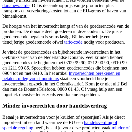
betaal je misschien invoerrechten. Deze worden berekend over de
douanewaarde
. Dit is de aankoopprijs van je producten plus
transport- en verzekeringskosten tot aan de EU-grens of haven van
binnenkomst.
De hoogte van het invoerrecht hangt af van de goederencode van de
producten. De douane deelt goederen in deze codes in. De juiste
goederencode bepalen is soms lastig. Bij invoer heb je een
tiencijferige goederencode ofwel
taric-code
nodig voor producten.
Je vindt de goederencodes en bijbehorende invoerrechten in het
Gebruikstarief van de Nederlandse Douane. Veel kruiden hebben
goederencodes die beginnen met 0709 99 90, 0712 90 90, 0910 99
en 1211 90 86. Specerijen hebben goederencodes die beginnen met
0904 tot en met 0910. In het artikel
Invoerrechten berekenen en
betalen: uitleg voor importeurs
staat een voorbeeld hoe je
invoerrechten opzoekt in het Gebruikstarief. Kom je er niet uit? Bel
dan met de DouaneTelefoon, 0800 01 43. Of vraag hulp aan een
logistiek dienstverlener zoals een douane-expediteur.
Minder invoerrechten door handelsverdrag
Betaal je invoerrechten voor je kruiden of specerijen? Als je direct
importeert uit een land waarmee de EU een
handelsverdrag of
speciale
regeling
heeft, betaal je voor deze producten vaak
minder of