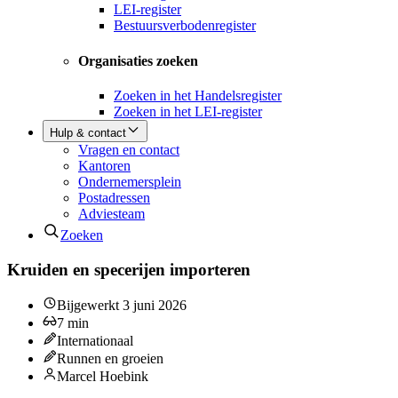
LEI-register
Bestuursverbodenregister
Organisaties zoeken
Zoeken in het Handelsregister
Zoeken in het LEI-register
Hulp & contact
Vragen en contact
Kantoren
Ondernemersplein
Postadressen
Adviesteam
Zoeken
Kruiden en specerijen importeren
Bijgewerkt
3 juni 2026
7
min
Internationaal
Runnen en groeien
Marcel Hoebink