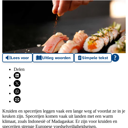
Lees voor
Uitleg woorden
Simpele tekst
Delen
Deel via LinkedIn (opent nieuw venster)
Deel via X (opent nieuw venster)
Deel via WhatsApp (opent WhatsApp)
Deel via email (opent email programma)
Kruiden en specerijen leggen vaak een lange weg af voordat ze in je
keuken zijn. Specerijen komen vaak uit landen met een warm
klimaat, zoals Indonesië of Madagaskar. Er zijn voor kruiden en
specerijen strenge Europese voedselveiligheidseisen.