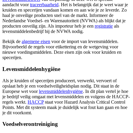
aandacht voor
traceerbaarheid
. Het is belangrijk dat je weet waar je
kruiden en specerijen vandaan komen en aan wie je ze leverde. Zo
haal je onveilige producten snel van de markt. Informeer de
Nederlandse Voedsel- en Warenautoriteit (NVWA) als blijkt dat je
producten onveilig zijn. Als importeur heb je een
registratie
als
levensmiddelenbedrijf bij de NVWA nodig.
Bekijk de
algemene eisen
voor de import van levensmiddelen.
Bijvoorbeeld de regels voor etikettering en de wetgeving voor
nieuwe voedingsmiddelen. Deze eisen zijn ook voor kruiden en
specerijen.
Levensmiddelenhygiëne
Als je kruiden of specerijen produceert, verwerkt, vervoert of
opslaat heb je een voedselveiligheidsplan nodig. Dit staat in de
Europese wet voor
levensmiddelenhygiëne
. In dit plan vertel je hoe
je bedrijf veilig omgaat met levensmiddelen en volgens de HACCP-
regels werkt.
HACCP
staat voor Hazard Analysis Critical Control
Points. Met dit systeem maak je duidelijk wat fout kan gaan en hoe
je dit voorkomt.
Voedselverontreiniging