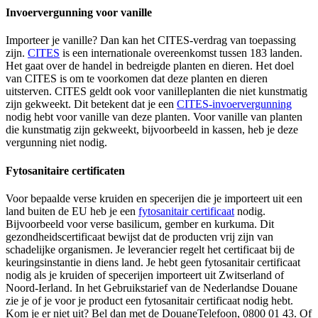
Invoervergunning voor vanille
Importeer je vanille? Dan kan het CITES-verdrag van toepassing
zijn.
CITES
is een internationale overeenkomst tussen 183 landen.
Het gaat over de handel in bedreigde planten en dieren. Het doel
van CITES is om te voorkomen dat deze planten en dieren
uitsterven. CITES geldt ook voor vanilleplanten die niet kunstmatig
zijn gekweekt. Dit betekent dat je een
CITES-invoervergunning
nodig hebt voor vanille van deze planten. Voor vanille van planten
die kunstmatig zijn gekweekt, bijvoorbeeld in kassen, heb je deze
vergunning niet nodig.
Fytosanitaire certificaten
Voor bepaalde verse kruiden en specerijen die je importeert uit een
land buiten de EU heb je een
fytosanitair
certificaat
nodig.
Bijvoorbeeld voor verse basilicum, gember en kurkuma. Dit
gezondheidscertificaat bewijst dat de producten vrij zijn van
schadelijke organismen. Je leverancier regelt het certificaat bij de
keuringsinstantie in diens land. Je hebt geen fytosanitair certificaat
nodig als je kruiden of specerijen importeert uit Zwitserland of
Noord-Ierland. In het Gebruikstarief van de Nederlandse Douane
zie je of je voor je product een fytosanitair certificaat nodig hebt.
Kom je er niet uit? Bel dan met de DouaneTelefoon, 0800 01 43. Of