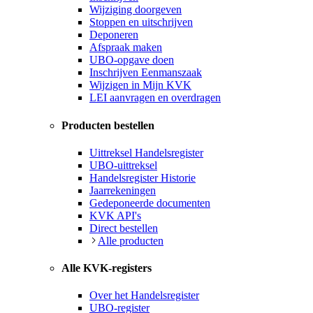
Wijziging doorgeven
Stoppen en uitschrijven
Deponeren
Afspraak maken
UBO-opgave doen
Inschrijven Eenmanszaak
Wijzigen in Mijn KVK
LEI aanvragen en overdragen
Producten bestellen
Uittreksel Handelsregister
UBO-uittreksel
Handelsregister Historie
Jaarrekeningen
Gedeponeerde documenten
KVK API's
Direct bestellen
Alle producten
Alle KVK-registers
Over het Handelsregister
UBO-register