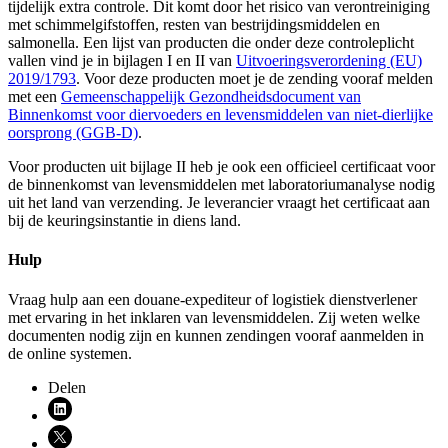
tijdelijk extra controle. Dit komt door het risico van verontreiniging
met schimmelgifstoffen, resten van bestrijdingsmiddelen en
salmonella. Een lijst van producten die onder deze controleplicht
vallen vind je in bijlagen I en II van
Uitvoeringsverordening (EU)
2019/1793
. Voor deze producten moet je de zending vooraf melden
met een
Gemeenschappelijk Gezondheidsdocument van
Binnenkomst voor diervoeders en levensmiddelen van niet-dierlijke
oorsprong
(GGB-D)
.
Voor producten uit bijlage II heb je ook een officieel certificaat voor
de binnenkomst van levensmiddelen met laboratoriumanalyse nodig
uit het land van verzending. Je leverancier vraagt het certificaat aan
bij de keuringsinstantie in diens land.
Hulp
Vraag hulp aan een douane-expediteur of logistiek dienstverlener
met ervaring in het inklaren van levensmiddelen. Zij weten welke
documenten nodig zijn en kunnen zendingen vooraf aanmelden in
de online systemen.
Delen
Deel via LinkedIn (opent nieuw venster)
Deel via X (opent nieuw venster)