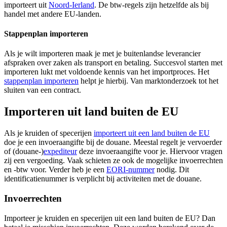
importeert uit
Noord-Ierland
. De btw-regels zijn hetzelfde als bij
handel met andere EU-landen.
Stappenplan importeren
Als je wilt importeren maak je met je buitenlandse leverancier
afspraken over zaken als transport en betaling. Succesvol starten met
importeren lukt met voldoende kennis van het importproces. Het
stappenplan importeren
helpt je hierbij. Van marktonderzoek tot het
sluiten van een contract.
Importeren uit land buiten de EU
Als je kruiden of specerijen
importeert uit een land buiten de EU
doe je een invoeraangifte bij de douane. Meestal regelt je vervoerder
of (douane-)
expediteur
deze invoeraangifte voor je. Hiervoor vragen
zij een vergoeding. Vaak schieten ze ook de mogelijke invoerrechten
en -btw voor. Verder heb je een
EORI-nummer
nodig. Dit
identificatienummer is verplicht bij activiteiten met de douane.
Invoerrechten
Importeer je kruiden en specerijen uit een land buiten de EU? Dan