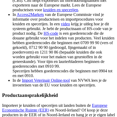
(CBI). CBI helpt exporteurs uit ontwikkelingslanden met
exporteren naar de Europese markt. Lees de Europese
producteisen voor
kruiden en
specerijen
.
In
Access2Markets
van de Europese Commissie vind je
informatie over producteisen en importprocedures voor
kruiden en specerijen. In een
video
krijg je uitleg hoe je dit
systeem gebruikt. Je hebt de productnaam of HS-code van je
product nodig. De
HS-code
is een goederencode die de
douane gebruikt voor het indelen van producten. Veel kruiden
hebben goederencodes die beginnen met 0709 99 90 (vers of
gekoeld), 0712 90 90 (gedroogd, fijngemaakt of in
poedervorm) en 1211 90 86 (bepaalde kruiden die ook
worden gebruikt voor het maken van geurstoffen in de
geneeskunde). Voor tijm en laurierbladeren beginnen de
goederencodes met 0910 99.
Specerijen hebben goederencodes die beginnen met 0904 tot
en met 0910.
In de
Import Veterinair
Online-tool
van NVWA lees je de
invoereisen van de EU voor kruiden en specerijen.
Productaansprakelijkheid
Importeer je kruiden of specerijen uit landen buiten de
Europese
Economische Ruimte
(EER)
en Noord-Ierland? Of koop je deze
producten in de EER of in Noord-Ierland en hang je er je eigen label